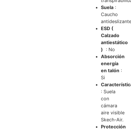
transpirabili
Suela
:
Caucho
antideslizant
ESD (
Calzado
antiestático
)
: No
Absorción
energía
en talón
:
Si
Característic
: Suela
con
cámara
aire visible
Skech-Air.
Protección