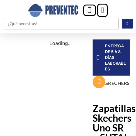
Loading...
ENTREGA
DE 5 A 8
DÍAS
LABORABL
ES
SKECHERS
Zapatillas
Skechers
Uno SR