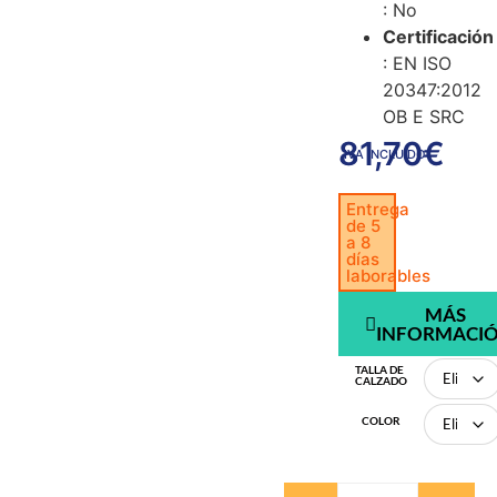
: No
Certificación
: EN ISO
20347:2012
OB E SRC
81,70
€
IVA INCLUIDO
Entrega
de 5
a 8
días
laborables
MÁS
INFORMACI
TALLA DE
CALZADO
COLOR