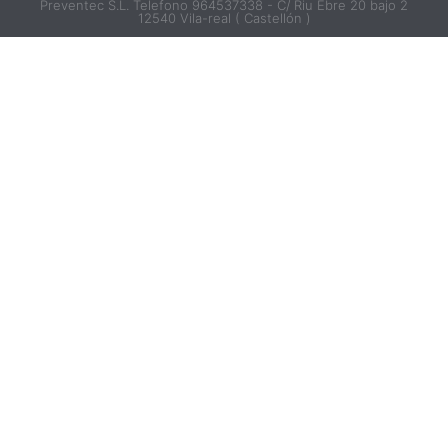
Preventec S.L. Telefono 964537338 - C/ Riu Ebre 20 bajo 2
12540 Vila-real ( Castellón )