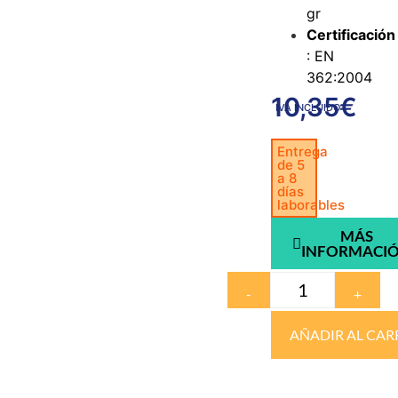
gr
Certificación
: EN
362:2004
10,35
€
IVA INCLUIDO
Entrega
de 5
a 8
días
laborables
MÁS
INFORMACI
-
+
AÑADIR AL CAR