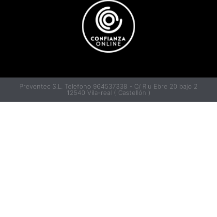
Preventec S.L. Telefono 964537338 - C/ Riu Ebre 20 bajo 2
12540 Vila-real ( Castellón )