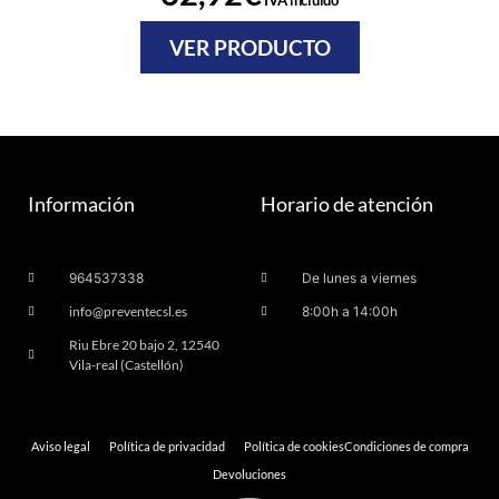
IVA incluido
VER PRODUCTO
Información
Horario de atención
964537338
De lunes a viernes
info@preventecsl.es
8:00h a 14:00h
Riu Ebre 20 bajo 2, 12540
Vila-real (Castellón)
Aviso legal
Política de privacidad
Política de cookies
Condiciones de compra
Devoluciones