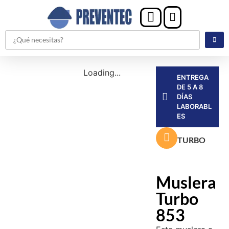
Loading...
ENTREGA
DE 5 A 8
DÍAS
LABORABL
ES
TURBO
Muslera
Turbo
853