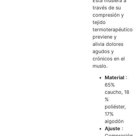
Esta muslera a
través de su
compresión y
tejido
termoterapéutico
previene y
alivia dolores
agudos y
crónicos en el
muslo.
Material
:
65%
caucho, 18
%
poliéster,
17%
algodón
Ajuste
:
Compresión