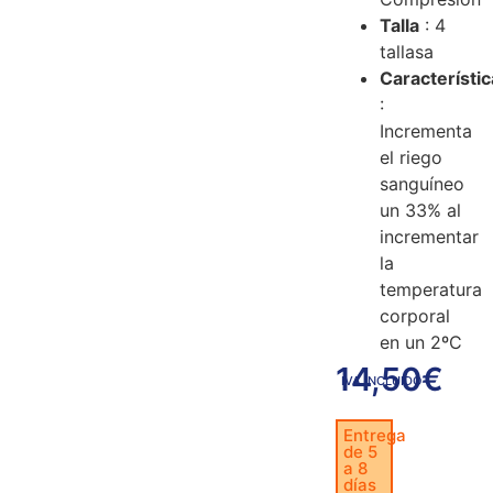
Talla
: 4
tallasa
Característi
:
Incrementa
el riego
sanguíneo
un 33% al
incrementar
la
temperatura
corporal
en un 2ºC
14,50
€
IVA INCLUIDO
Entrega
de 5
a 8
días