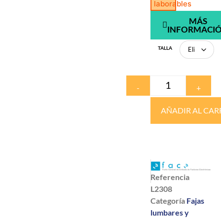
laborables
MÁS
INFORMACI
TALLA
-
+
AÑADIR AL CAR
Referencia
L2308
Categoría
Fajas
lumbares y