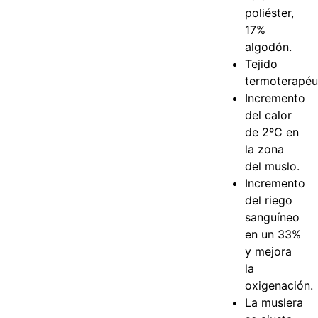
poliéster,
17%
algodón.
Tejido
termoterapéu
Incremento
del calor
de 2ºC en
la zona
del muslo.
Incremento
del riego
sanguíneo
en un 33%
y mejora
la
oxigenación.
La muslera