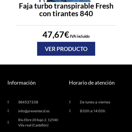
Faja turbo transpirable Fresh
con tirantes 840
47,67
€
IVA incluido
VER PRODUCTO
Información
Horario de atención
964537338
De lunes a viernes
info@preventecsl.es
8:00h a 14:00h
Riu Ebre 20 bajo 2, 12540
Vila-real (Castellón)