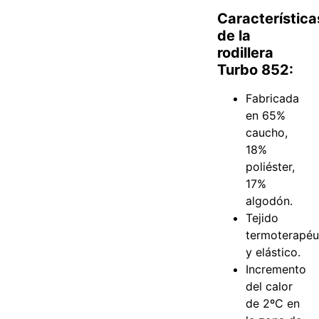
Característica
de la
rodillera
Turbo 852:
Fabricada
en 65%
caucho,
18%
poliéster,
17%
algodón.
Tejido
termoterapéu
y elástico.
Incremento
del calor
de 2ºC en