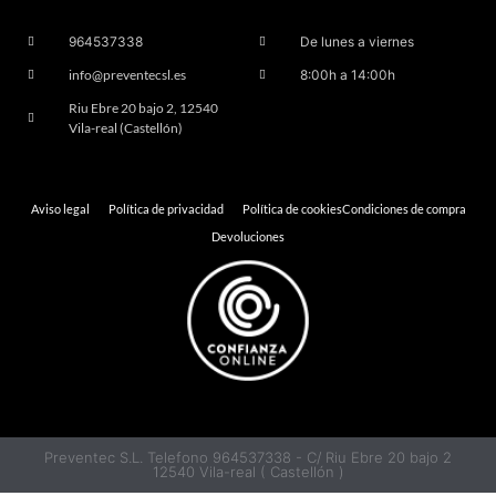
964537338
De lunes a viernes
info@preventecsl.es
8:00h a 14:00h
Riu Ebre 20 bajo 2, 12540
Vila-real (Castellón)
Aviso legal
Política de privacidad
Política de cookies
Condiciones de compra
Devoluciones
Preventec S.L. Telefono 964537338 - C/ Riu Ebre 20 bajo 2
12540 Vila-real ( Castellón )