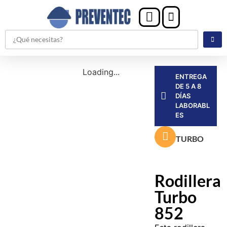
Loading...
ENTREGA
DE 5 A 8
DÍAS
LABORABL
ES
TURBO
Rodillera
Turbo
852