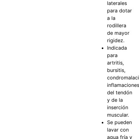
laterales
para dotar
a la
rodillera
de mayor
rigidez.
Indicada
para
artritis,
bursitis,
condromalaci
inflamacione
del tendón
y de la
inserción
muscular.
Se pueden
lavar con
agua fría y