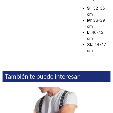
S
: 32-35
cm
M
: 36-39
cm
L
: 40-43
cm
XL
: 44-47
cm
También te puede interesar