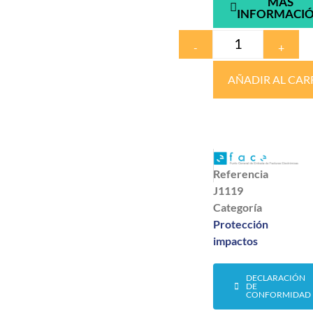
MÁS
INFORMACI
-
+
AÑADIR AL CAR
Referencia
J1119
Categoría
Protección
impactos
DECLARACIÓN
DE
CONFORMIDAD