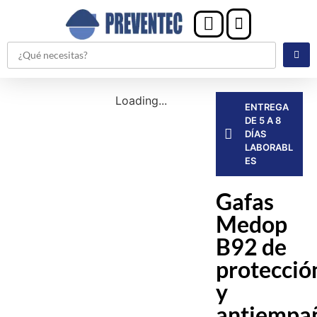
Loading...
ENTREGA
DE 5 A 8
DÍAS
LABORABL
ES
Gafas
Medop
B92 de
protecció
y
antiempa