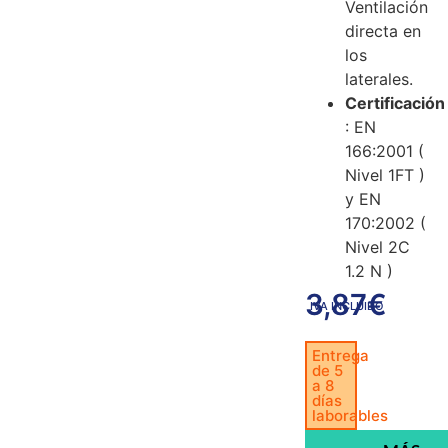
Ventilación
directa en
los
laterales.
Certificación
: EN
166:2001 (
Nivel 1FT )
y EN
170:2002 (
Nivel 2C
1.2 N )
3,87
€
IVA INCLUIDO
Entrega
de 5
a 8
días
laborables