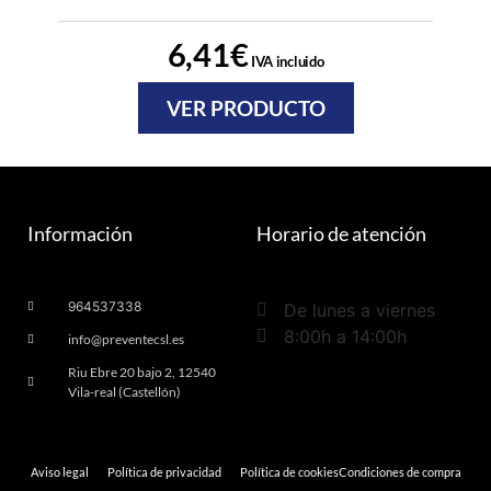
6,41
€
IVA incluido
VER PRODUCTO
Información
Horario de atención
964537338
De lunes a viernes
8:00h a 14:00h
info@preventecsl.es
Riu Ebre 20 bajo 2, 12540
Vila-real (Castellón)
Aviso legal
Política de privacidad
Política de cookies
Condiciones de compra