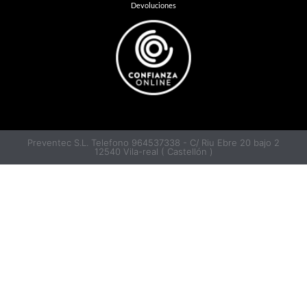
Devoluciones
Preventec S.L. Telefono 964537338 - C/ Riu Ebre 20 bajo 2
12540 Vila-real ( Castellón )