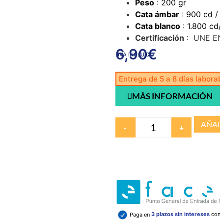
Peso
: 200 gr
Cata ámbar
: 900 cd /
Cata blanco
: 1.800 cd
Certificación
: UNE EN
6,90
€
IVA INCLUIDO
Entrega de 5 a 8 días labora
MÁS INFORMACIÓN
AÑAD
-
+
Paga en
3 plazos sin intereses
co