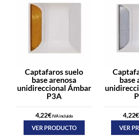
Captafaros suelo
Captafa
base arenosa
base 
unidireccional Ámbar
unidirecc
P3A
4,22
€
4,22
€
IVA incluido
VER PRODUCTO
VER P