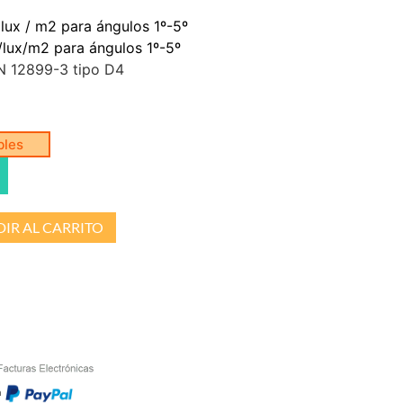
 lux / m2 para ángulos 1º-5º
/lux/m2 para ángulos 1º-5º
 12899-3 tipo D4
bles
IR AL CARRITO
n