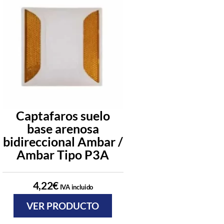
Captafaros suelo
Captafa
base arenosa
rectangular
bidireccional Ambar /
suelo –
Ambar Tipo P3A
Unidirecciona
4,22
€
4,30
€
IVA incluido
IVA incl
VER PRODUCTO
VER PRODU