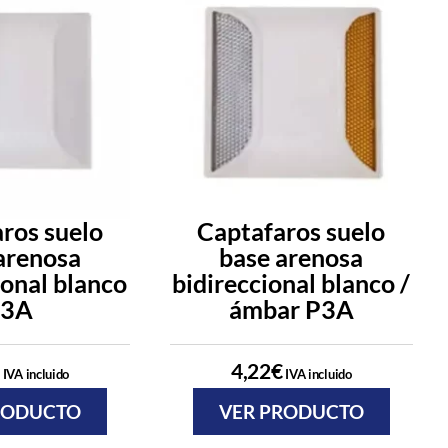
ros suelo
Captafaros suelo
arenosa
base arenosa
ional blanco
bidireccional blanco /
P3A
ámbar P3A
4,22
€
IVA incluido
IVA incluido
RODUCTO
VER PRODUCTO