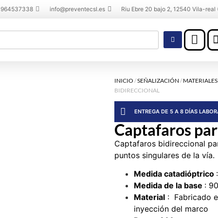
 964537338
info@preventecsl.es
Riu Ebre 20 bajo 2, 12540 Vila-real 
INICIO
/
SEÑALIZACIÓN
/
MATERIALES
BIDIRECCIONAL
ENTREGA DE 5 A 8 DÍAS LABO
Captafaros par
Captafaros bidireccional pa
puntos singulares de la vía.
Medida catadióptrico
Medida de la base
: 9
Material
: Fabricado e
inyección del marco