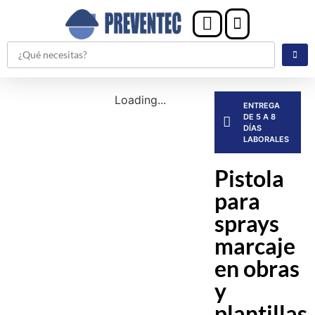
Loading...
ENTREGA
DE 5 A 8
DÍAS
LABORALES
Pistola
para
sprays
marcaje
en obras
y
plantillas