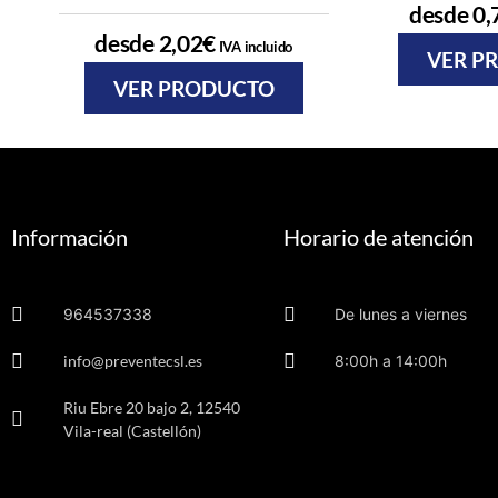
desde
0,
desde
2,02
€
IVA incluido
VER P
VER PRODUCTO
Información
Horario de atención
964537338
De lunes a viernes
info@preventecsl.es
8:00h a 14:00h
Riu Ebre 20 bajo 2, 12540
Vila-real (Castellón)