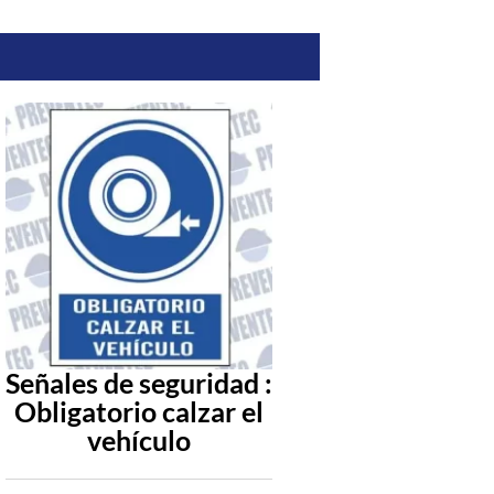
Señales de seguridad :
Uso obligato
Obligatorio calzar el
mandil met
vehículo
cuando se de