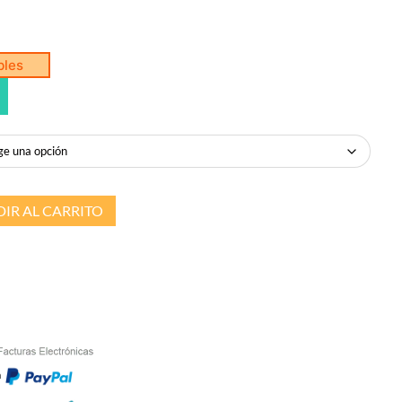
bles
IR AL CARRITO
n