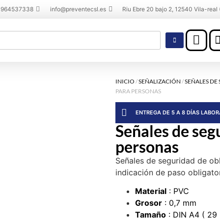
 964537338
info@preventecsl.es
Riu Ebre 20 bajo 2, 12540 Vila-real 
INICIO
/
SEÑALIZACIÓN
/
SEÑALES DE
PARA PERSONAS
ENTREGA DE 5 A 8 DÍAS LABO
Señales de segu
personas
Señales de seguridad de ob
indicación de paso obligato
Material
: PVC
Grosor
: 0,7 mm
Tamaño
: DIN A4 ( 29