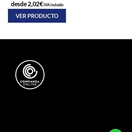
desde
2,02
€
desde
0,73
€
IVA incluido
IVA
VER PRODUCTO
VER PRODU