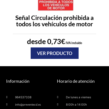
Señal Circulación prohibida a
todos los vehículos de motor
desde
0,73
€
IVA incluido
VER PRODUCTO
Información
Horario de atención
964537338
De lunes a viernes
info@preventecsl.es
8:00h a 14:00h