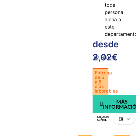
toda
persona
ajena a
este
departament
desde
2,02
€
IVA INCLUIDO
Entrega
de 5
a 8
días
laborables
MÁS
INFORMACI
MEDIDA
SEÑAL