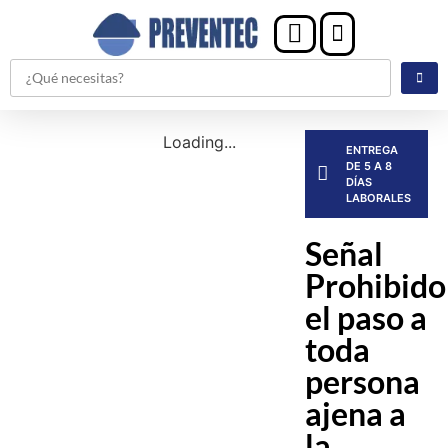
Loading...
ENTREGA
DE 5 A 8
DÍAS
LABORALES
Señal
Prohibido
el paso a
toda
persona
ajena a
la