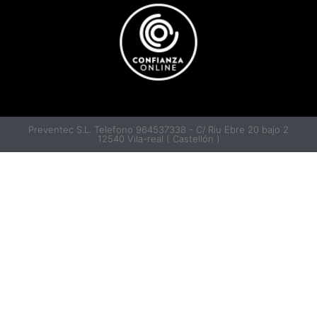
Preventec S.L. Telefono 964537338 - C/ Riu Ebre 20 bajo 2
12540 Vila-real ( Castellón )