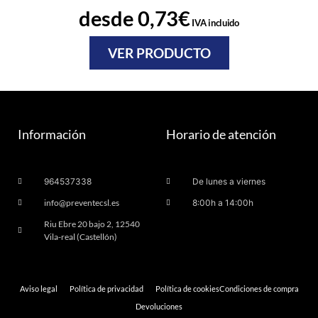
desde
0,73
€
IVA incluido
VER PRODUCTO
Información
Horario de atención
964537338
De lunes a viernes
info@preventecsl.es
8:00h a 14:00h
Riu Ebre 20 bajo 2, 12540
Vila-real (Castellón)
Aviso legal
Política de privacidad
Política de cookies
Condiciones de compra
Devoluciones