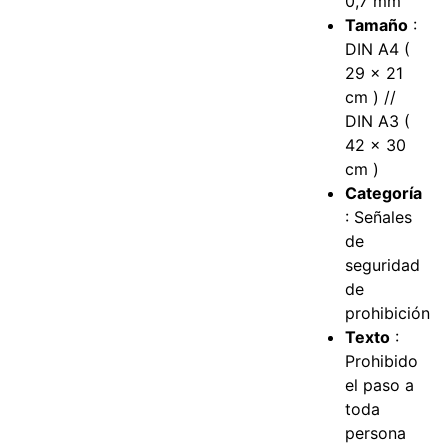
0,7 mm
Tamaño
:
DIN A4 (
29 x 21
cm ) //
DIN A3 (
42 x 30
cm )
Categoría
: Señales
de
seguridad
de
prohibición
Texto
:
Prohibido
el paso a
toda
persona