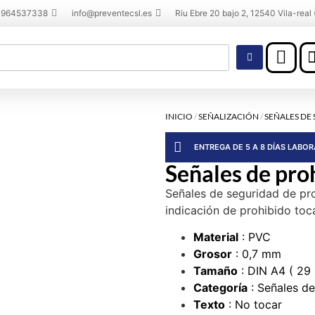
 964537338
info@preventecsl.es
Riu Ebre 20 bajo 2, 12540 Vila-real 
INICIO
/
SEÑALIZACIÓN
/
SEÑALES DE
ENTREGA DE 5 A 8 DÍAS LABO
Señales de proh
Señales de seguridad de pr
indicación de prohibido toc
Material
: PVC
Grosor
: 0,7 mm
Tamaño
: DIN A4 ( 29
Categoría
: Señales de
Texto
: No tocar