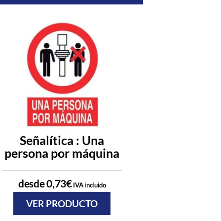
Señalítica : Una
Señalítica : P
persona por máquina
subir en trans
almacé
desde
0,73
€
IVA incluido
desde
0,73
€
IVA
VER PRODUCTO
VER PRODU