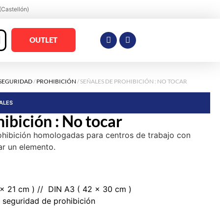
(Castellón)
OUTLET
 SEGURIDAD
/
PROHIBICIÓN
/ SEÑALES DE PROHIBICIÓN : NO TOCAR
RALES
ibición : No tocar
ohibición homologadas para centros de trabajo con
ar un elemento.
 x 21 cm ) // DIN A3 ( 42 x 30 cm )
 seguridad de prohibición