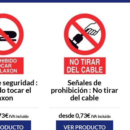
 seguridad :
Señales de
o tocar el
prohibición : No tirar
axon
del cable
73
€
desde
0,73
€
IVA incluido
IVA incluido
RODUCTO
VER PRODUCTO