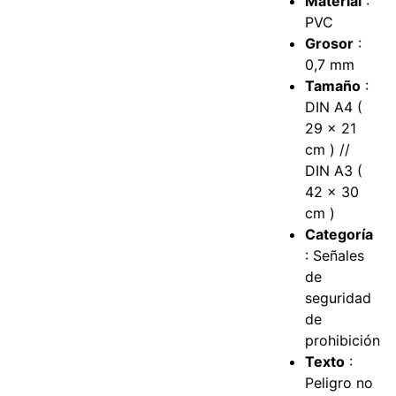
Material
:
PVC
Grosor
:
0,7 mm
Tamaño
:
DIN A4 (
29 x 21
cm ) //
DIN A3 (
42 x 30
cm )
Categoría
: Señales
de
seguridad
de
prohibición
Texto
:
Peligro no