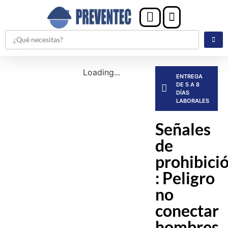
Loading...
ENTREGA
DE 5 A 8
DÍAS
LABORALES
Señales
de
prohibici
: Peligro
no
conectar
hombres