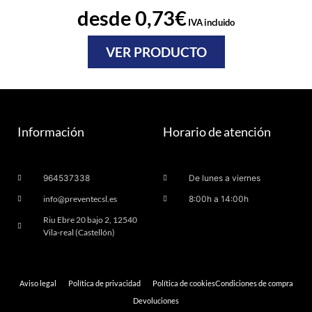
desde
0,73
€
IVA incluido
VER PRODUCTO
Información
Horario de atención
964537338
De lunes a viernes
info@preventecsl.es
8:00h a 14:00h
Riu Ebre 20 bajo 2, 12540
Vila-real (Castellón)
Aviso legal
Política de privacidad
Política de cookies
Condiciones de compra
Devoluciones