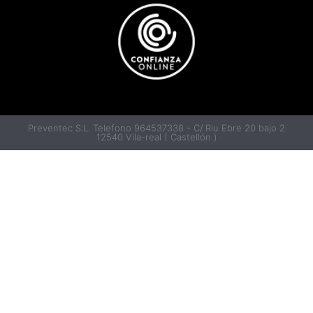
Preventec S.L. Telefono 964537338 - C/ Riu Ebre 20 bajo 2
12540 Vila-real ( Castellón )