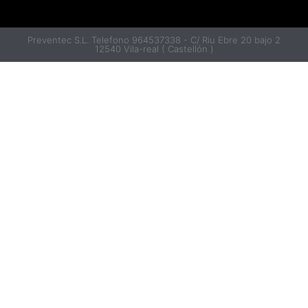
Preventec S.L. Telefono 964537338 - C/ Riu Ebre 20 bajo 2
12540 Vila-real ( Castellón )