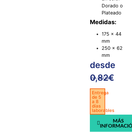
Dorado o
Plateado
Medidas:
175 x 44
mm
250 x 62
mm
desde
0,82
€
IVA INCLUIDO
Entrega
de 5
a 8
días
laborables
MÁS
INFORMACI