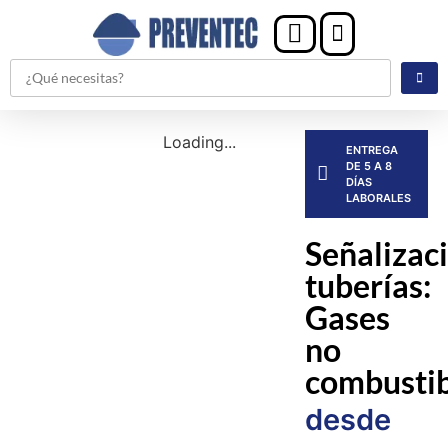
Loading...
ENTREGA
DE 5 A 8
DÍAS
LABORALES
Señalizac
tuberías:
Gases
no
combustib
desde