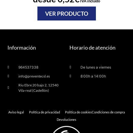
IVA incluido
VER PRODUCTO
Información
Horario de atención
964537338
De lunes a viernes
info@preventecsl.es
8:00h a 14:00h
Riu Ebre 20 bajo 2, 12540
Vila-real (Castellón)
Aviso legal
Política de privacidad
Política de cookies
Condiciones de compra
Devoluciones