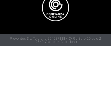
Preventec S.L. Telefono 964537338 - C/ Riu Ebre 20 bajo 2
12540 Vila-real ( Castellón )