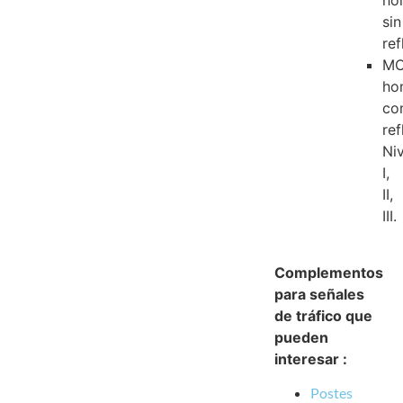
ho
sin
ref
M
ho
co
ref
Ni
I,
II,
III.
Complementos
para señales
de tráfico que
pueden
interesar :
Postes