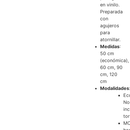
en vinilo.
Preparada
con
agujeros
para
atornillar.
Medidas
:
50 cm
(económica),
60 cm, 90
cm, 120
cm
Modalidades
Ec
No
in
tor
M