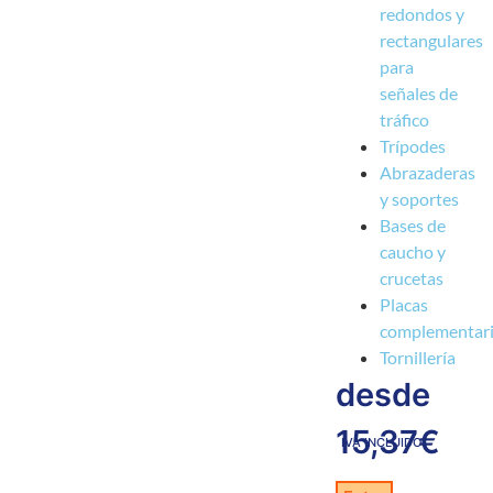
redondos y
rectangulares
para
señales de
tráfico
Trípodes
Abrazaderas
y soportes
Bases de
caucho y
crucetas
Placas
complementar
Tornillería
desde
15,37
€
IVA INCLUIDO