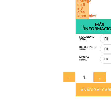
Entrega
de 5
a 8
días
laborables
MÁS
INFORMACI
MODALIDAD
SEÑAL
REFLECTANTE
SEÑAL
MEDIDA
SEÑAL
-
+
AÑADIR AL CAR