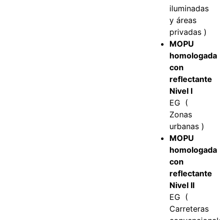
iluminadas
y áreas
privadas )
MOPU
homologada
con
reflectante
Nivel I
EG (
Zonas
urbanas )
MOPU
homologada
con
reflectante
Nivel II
EG (
Carreteras