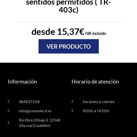
sentidos permitidos ( TR-
403c)
desde
15,37
€
IVA incluido
VER PRODUCTO
Información
Horario de atención
964537338
De lunes a viernes
info@preventecsl.es
8:00h a 14:00h
Riu Ebre 20 bajo 2, 12540
Vila-real (Castellón)