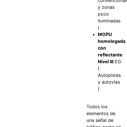
convencional
y zonas
poco
iluminadas
)
MOPU
homologada
con
reflectante
Nivel III
EG
(
Autopistas
y autovías
)
Todos los
elementos de
una señal de
tráfico, tanto en