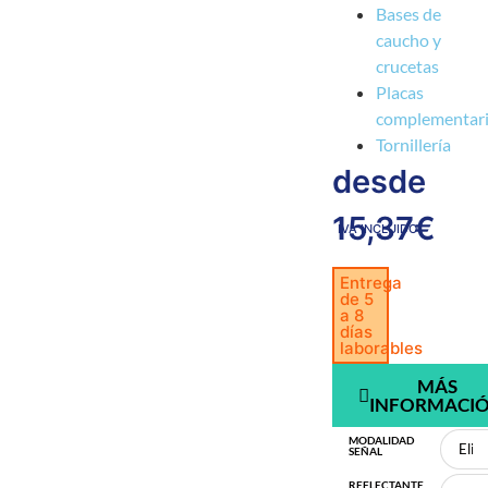
Bases de
caucho y
crucetas
Placas
complementar
Tornillería
desde
15,37
€
IVA INCLUIDO
Entrega
de 5
a 8
días
laborables
MÁS
INFORMACI
MODALIDAD
SEÑAL
REFLECTANTE