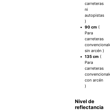
carreteras
ni
autopistas
)
90 cm
(
Para
carreteras
convencional
sin arcén )
135 cm
(
Para
carreteras
convencional
con arcén
)
Nivel de
reflectancia