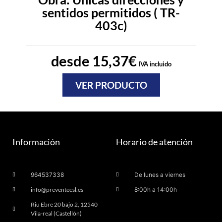
sentidos permitidos ( TR-
403c)
desde
15,37
€
IVA incluido
VER PRODUCTO
Información
Horario de atención
964537338
De lunes a viernes
info@preventecsl.es
8:00h a 14:00h
Riu Ebre 20 bajo 2, 12540
Vila-real (Castellón)