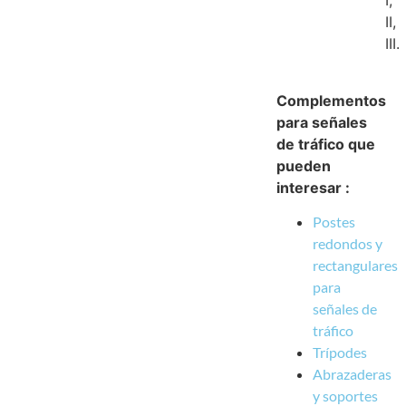
I,
II,
III.
Complementos
para señales
de tráfico que
pueden
interesar :
Postes
redondos y
rectangulares
para
señales de
tráfico
Trípodes
Abrazaderas
y soportes