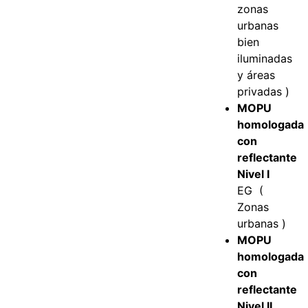
zonas
urbanas
bien
iluminadas
y áreas
privadas )
MOPU
homologada
con
reflectante
Nivel I
EG (
Zonas
urbanas )
MOPU
homologada
con
reflectante
Nivel II