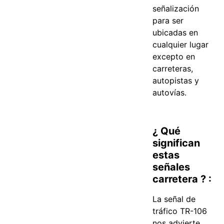
señalización
para ser
ubicadas en
cualquier lugar
excepto en
carreteras,
autopistas y
autovías.
¿ Qué
significan
estas
señales
carretera ? :
La señal de
tráfico TR-106
nos advierte