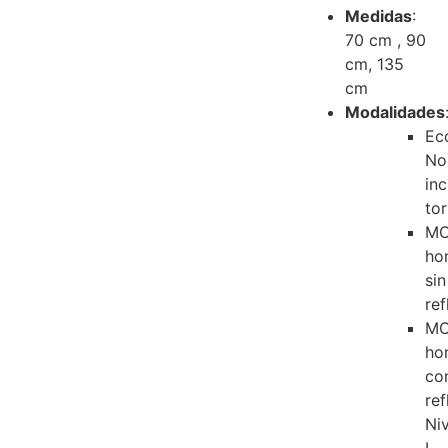
Medidas
:
70 cm , 90
cm, 135
cm
Modalidades
Ec
No
in
tor
M
ho
sin
ref
M
ho
co
ref
Ni