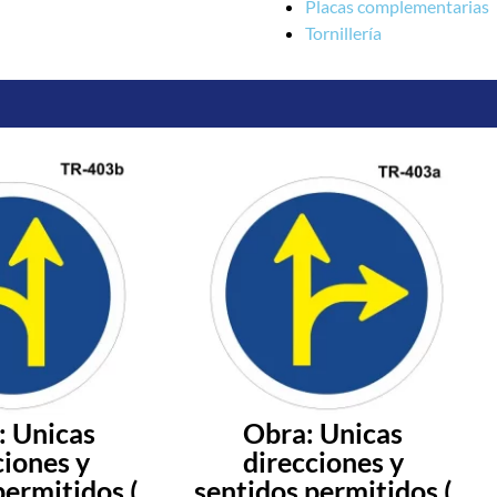
Placas complementarias
Tornillería
: Unicas
Obra: Unicas
ciones y
direcciones y
permitidos (
sentidos permitidos (