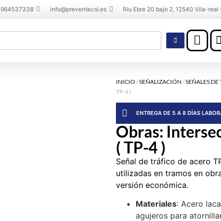
 964537338
info@preventecsl.es
Riu Ebre 20 bajo 2, 12540 Vila-real 
INICIO
/
SEÑALIZACIÓN
/
SEÑALES DE
TP-4 )
ENTREGA DE 5 A 8 DÍAS LABO
Obras: Intersec
( TP-4 )
Señal de tráfico de acero TP
utilizadas en tramos en ob
versión económica.
Materiales
: Acero lac
agujeros para atornillar