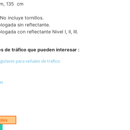
cm, 135 cm
o incluye tornillos.
gada sin reflectante.
ada con reflectante Nivel I, II, III.
 de tráfico que pueden interesar :
ulares para señales de tráfico
as
bles