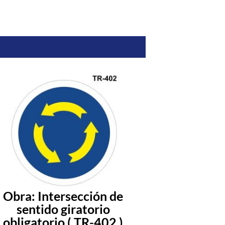
Obra: Intersección de
Obra: Pa
sentido giratorio
obligatorio (
obligatorio ( TR-402 )
)