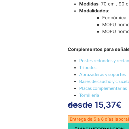
Medidas
: 70 cm , 90 
Modalidades
:
Económica: N
MOPU homolo
MOPU homolog
Complementos para señales
Postes redondos y rectang
Trípodes
Abrazaderas y soportes
Bases de caucho y crucet
Placas complementarias
Tornillería
desde
15,37
€
IVA INCLUIDO
Entrega de 5 a 8 días labora