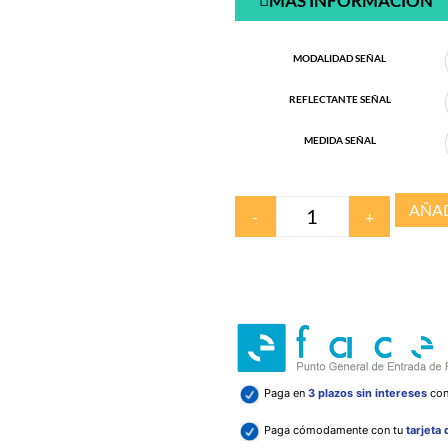
MÁS INFORMACIÓN
MODALIDAD SEÑAL
REFLECTANTE SEÑAL
MEDIDA SEÑAL
AÑAD
-
+
Paga en
3 plazos sin intereses
co
Paga cómodamente con tu
tarjeta