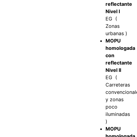
reflectante
Nivel I
EG (
Zonas
urbanas )
MOPU
homologada
con
reflectante
Nivel II
EG (
Carreteras
convencional
y zonas
poco
iluminadas
)
MOPU
homologada