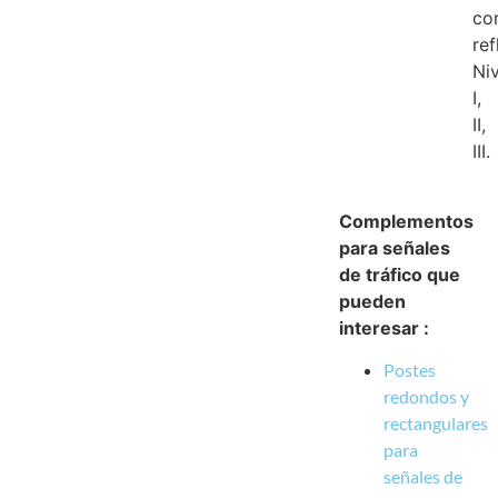
co
ref
Ni
I,
II,
III.
Complementos
para señales
de tráfico que
pueden
interesar :
Postes
redondos y
rectangulares
para
señales de