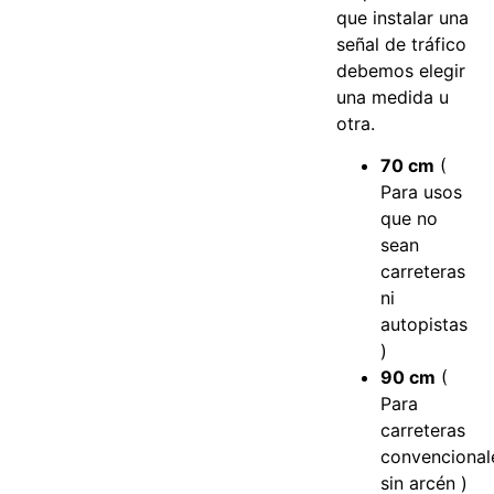
que instalar una
señal de tráfico
debemos elegir
una medida u
otra.
70 cm
(
Para usos
que no
sean
carreteras
ni
autopistas
)
90 cm
(
Para
carreteras
convencional
sin arcén )