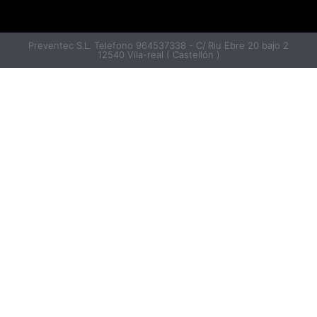
Preventec S.L. Telefono 964537338 - C/ Riu Ebre 20 bajo 2
12540 Vila-real ( Castellón )