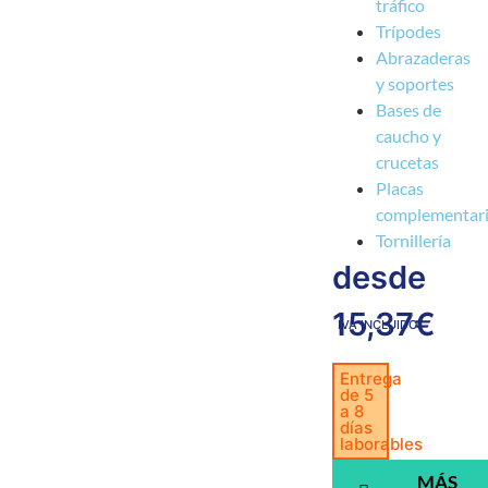
tráfico
Trípodes
Abrazaderas
y soportes
Bases de
caucho y
crucetas
Placas
complementar
Tornillería
desde
15,37
€
IVA INCLUIDO
Entrega
de 5
a 8
días
laborables
MÁS