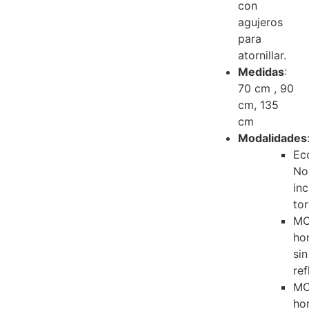
con
agujeros
para
atornillar.
Medidas
:
70 cm , 90
cm, 135
cm
Modalidades
Ec
No
in
tor
M
ho
sin
ref
M
ho