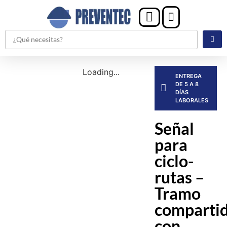
Loading...
ENTREGA
DE 5 A 8
DÍAS
LABORALES
Señal
para
ciclo-
rutas –
Tramo
comparti
con