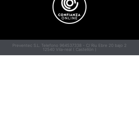
Preventec S.L. Telefono 964537338 - C/ Riu Ebre 20 bajo 2
12540 Vila-real ( Castellón )