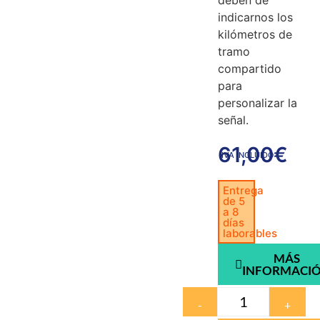
deben de
indicarnos los
kilómetros de
tramo
compartido
para
personalizar la
señal.
61,00
€
IVA INCLUIDO
Entrega
de 5
a 8
días
laborables
MÁS
INFORMACI
-
+