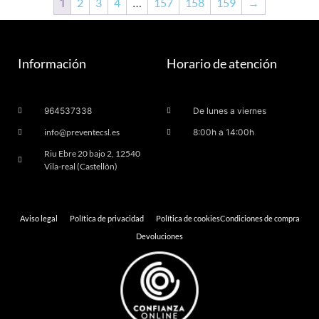
1
2
3
4
…
157
158
159
→
Información
Horario de atención
964537338
De lunes a viernes
info@preventecsl.es
8:00h a 14:00h
Riu Ebre 20 bajo 2, 12540
Vila-real (Castellón)
Aviso legal
Política de privacidad
Política de cookies
Condiciones de compra
Devoluciones