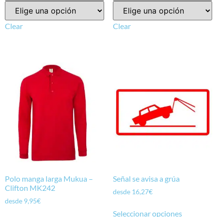
Clear
Clear
Polo manga larga Mukua –
Señal se avisa a grúa
Clifton MK242
desde
16,27
€
desde
9,95
€
Seleccionar opciones