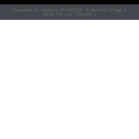
Preventec S.L. Telefono 964537338 - C/ Riu Ebre 20 bajo 2
12540 Vila-real ( Castellón )