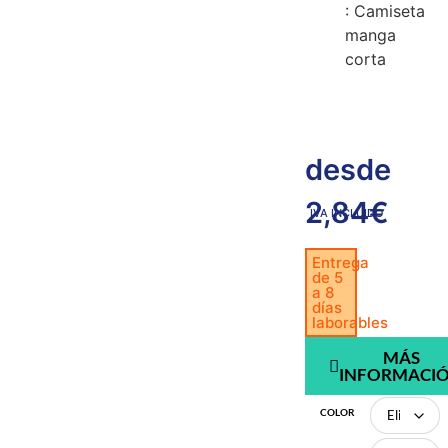
: Camiseta
manga
corta
desde
2,84
€
IVA INCLUIDO
Entrega
de 5
a 8
días
laborables
MÁS
INFORMACI
COLOR