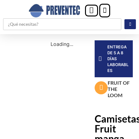
Loading...
ENTREGA
DE 5 A 8
DÍAS
LABORABL
ES
FRUIT OF
THE
LOOM
Camiseta
Fruit
manga