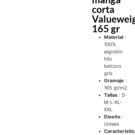
corta
Valuewei
165 gr
Material
:
100%
algodón
hilo
belcoro
gris
Gramaje
:
165 gr/m2
Tallas
: S-
M-L-XL-
XXL
Diseño
:
Unisex
Característi