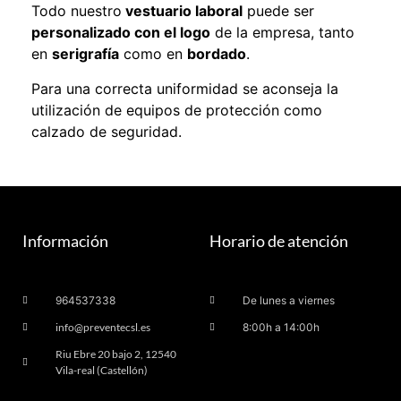
Todo nuestro
vestuario laboral
puede ser
personalizado con el logo
de la empresa, tanto
en
serigrafía
como en
bordado
.
Para una correcta uniformidad se aconseja la
utilización de equipos de protección como
calzado de seguridad.
Información
Horario de atención
964537338
De lunes a viernes
info@preventecsl.es
8:00h a 14:00h
Riu Ebre 20 bajo 2, 12540
Vila-real (Castellón)