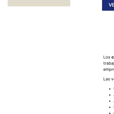
V
Los
c
traba
empr
Las v