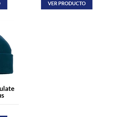
O
VER PRODUCTO
ulate
us