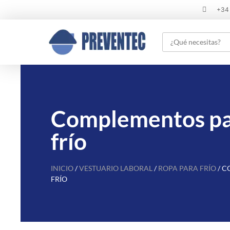
+34
Complementos pa
frío
INICIO
/
VESTUARIO LABORAL
/
ROPA PARA FRÍO
/ C
FRÍO