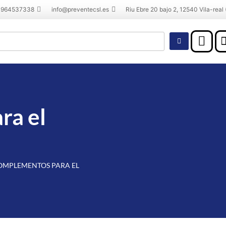
 964537338
info@preventecsl.es
Riu Ebre 20 bajo 2, 12540 Vila-real 
ra el
OMPLEMENTOS PARA EL