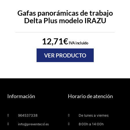
Gafas panorámicas de trabajo
Delta Plus modelo IRAZU
12,71
€
IVA incluido
VER PRODUCTO
Información
Horario de atención
964537338
De lunes a viernes
info@preventecsl.es
8:00h a 14:00h