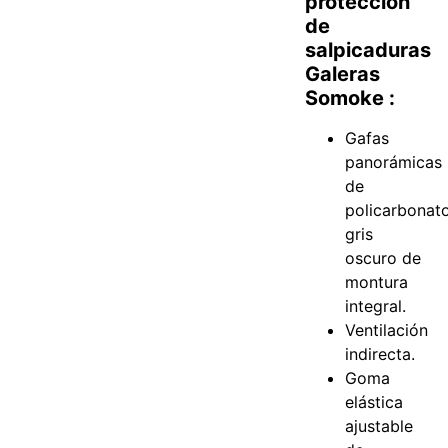
protección
de
salpicaduras
Galeras
Somoke :
Gafas
panorámicas
de
policarbonat
gris
oscuro de
montura
integral.
Ventilación
indirecta.
Goma
elástica
ajustable