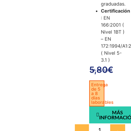
graduadas.
Certificación
: EN
166:2001 (
Nivel 1BT )
– EN
172:1994/A1:
( Nivel 5-
3.1 )
5,80
€
IVA INCLUIDO
Entrega
de 5
a 8
días
laborables
MÁS
INFORMACI