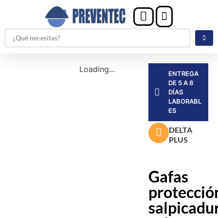
Loading...
ENTREGA
DE 5 A 8
DÍAS
LABORABL
ES
DELTA
PLUS
Gafas
protecció
salpicadu