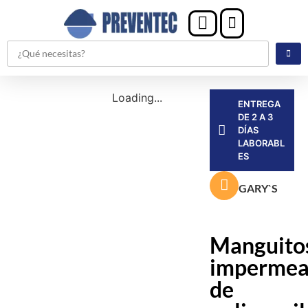
Loading...
ENTREGA
DE 2 A 3
DÍAS
LABORABL
ES
GARY`S
Manguito
impermea
de