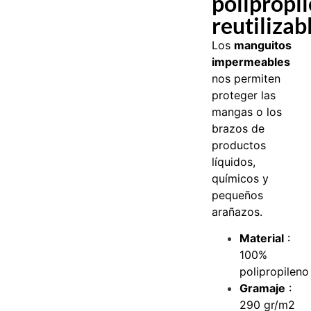
polipropi
reutilizab
Los
manguitos
impermeables
nos permiten
proteger las
mangas o los
brazos de
productos
líquidos,
químicos y
pequeños
arañazos.
Material
:
100%
polipropileno
Gramaje
:
290 gr/m2