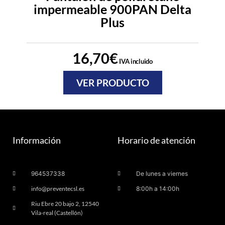
impermeable 900PAN Delta
Plus
16,70
€
IVA incluido
VER PRODUCTO
Información
Horario de atención
964537338
De lunes a viernes
info@preventecsl.es
8:00h a 14:00h
Riu Ebre 20 bajo 2, 12540
Vila-real (Castellón)