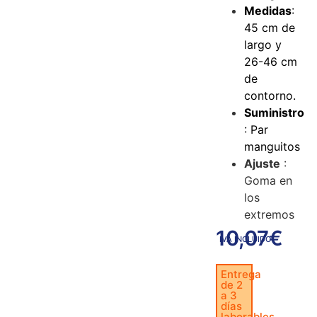
Medidas
:
45 cm de
largo y
26-46 cm
de
contorno.
Suministro
: Par
manguitos
Ajuste
:
Goma en
los
extremos
10,07
€
IVA INCLUIDO
Entrega
de 2
a 3
días
laborables