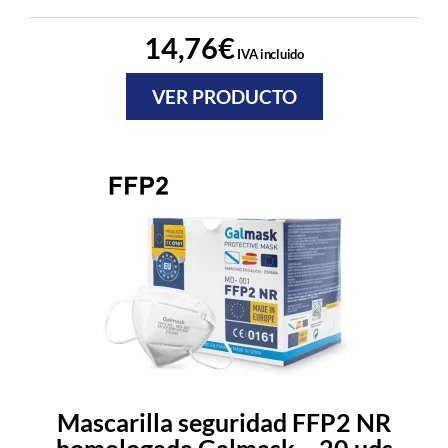
14,76
€
IVA incluido
VER PRODUCTO
Mascarilla seguridad FFP2 NR
homologada Galmask – 20 uds