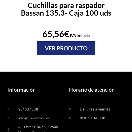
Cuchillas para raspador
Bassan 135.3- Caja 100 uds
d
65,56
€
IVA incluido
VER PRODUCTO
Información
Horario de atención
964537338
De lunes a viernes
info@preventecsl.es
8:00h a 14:00h
Riu Ebre 20 bajo 2, 12540