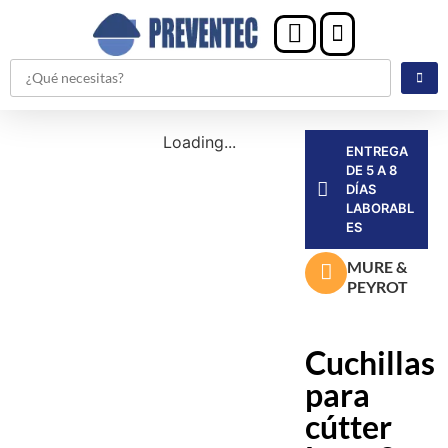
Loading...
ENTREGA
DE 5 A 8
DÍAS
LABORABL
ES
MURE &
PEYROT
Cuchillas
para
cútter