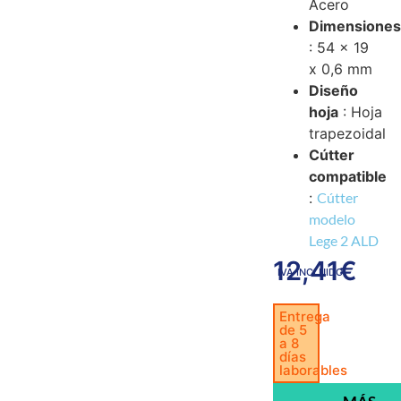
Acero
Dimensione
: 54 x 19
x 0,6 mm
Diseño
hoja
: Hoja
trapezoidal
Cútter
compatible
:
Cútter
modelo
Lege 2 ALD
12,41
€
IVA INCLUIDO
Entrega
de 5
a 8
días
laborables