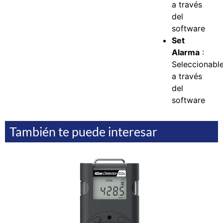
a través
del
software
Set
Alarma
:
Seleccionabl
a través
del
software
También te puede interesar