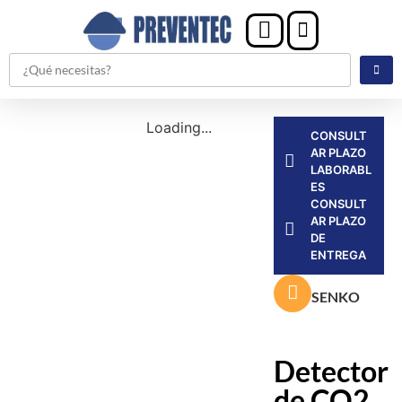
Loading...
CONSULT
AR PLAZO
LABORABL
ES
CONSULT
AR PLAZO
DE
ENTREGA
SENKO
Detector
de CO2