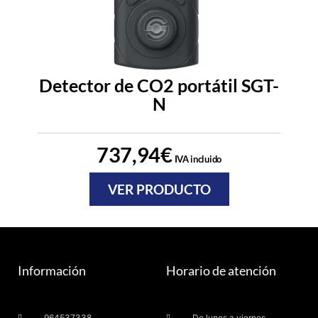
Detector de CO2 portátil SGT-
N
737,94
€
IVA incluido
VER PRODUCTO
Información
Horario de atención
964537338
De lunes a viernes