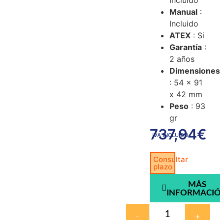
Incluido
Manual
:
Incluido
ATEX
: Si
Garantía
:
2 años
Dimensione
: 54 x 91
x 42 mm
Peso
: 93
gr
737,94
€
IVA INCLUIDO
Consultar
plazo
MÁS
INFORMACI
-
+