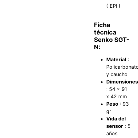
( EPI )
Ficha
técnica
Senko SGT-
N:
Material
:
Policarbonat
y caucho
Dimensione
: 54 x 91
x 42 mm
Peso
: 93
gr
Vida del
sensor :
5
años