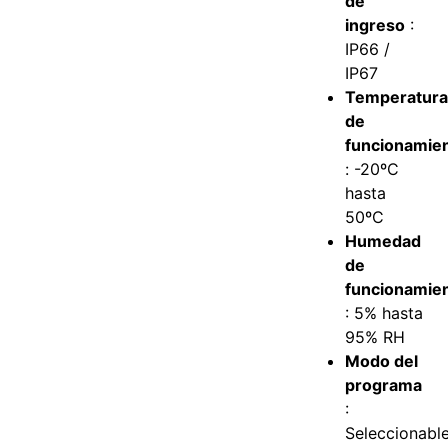
de
ingreso
:
IP66 /
IP67
Temperatur
de
funcionamie
: -20ºC
hasta
50ºC
Humedad
de
funcionamie
: 5% hasta
95% RH
Modo del
programa
:
Seleccionabl