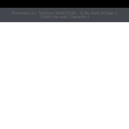
Preventec S.L. Telefono 964537338 - C/ Riu Ebre 20 bajo 2
12540 Vila-real ( Castellón )