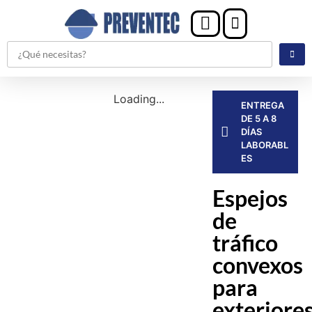
Loading...
ENTREGA
DE 5 A 8
DÍAS
LABORABL
ES
Espejos
de
tráfico
convexos
para
exteriore