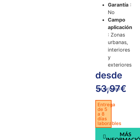
Garantía
:
No
Campo
aplicación
: Zonas
urbanas,
interiores
y
exteriores
desde
53,97
€
IVA INCLUIDO
Entrega
de 5
a 8
días
laborables
MÁS
INFORMACI