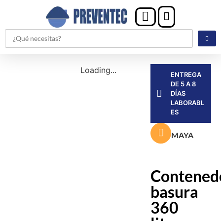
Loading...
ENTREGA
DE 5 A 8
DÍAS
LABORABL
ES
MAYA
Contened
basura
360