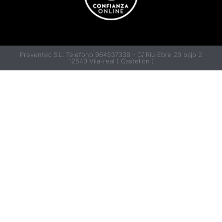
Preventec S.L. Telefono 964537338 - C/ Riu Ebre 20 bajo 2
12540 Vila-real ( Castellón )