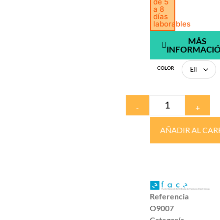
de 5
a 8
días
laborables
MÁS
INFORMACI
COLOR
-
+
AÑADIR AL CAR
Referencia
O9007
Categoría