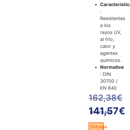
Característi
:
Resistentes
a los
rayos UV,
al frío,
calor y
agentes
químicos.
Normativa
: DIN
30700 /
EN 840
162,38
€
141,57
€
IVA INCLUIDO
Entrega