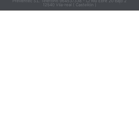
Preventec S.L. Telefono 964537338 - C/ Riu Ebre 20 bajo 2
12540 Vila-real ( Castellón )