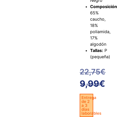
Negro
Composición
65%
caucho,
18%
poliamida,
17%
algodón
Tallas:
P
(pequeña)
22,75
€
9,99
€
IVA INCLUIDO
Entrega
de 2
a 3
días
laborables