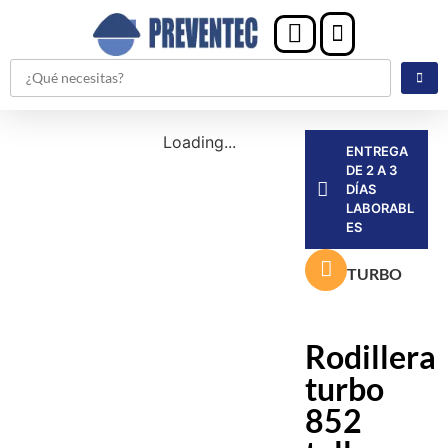
Loading...
ENTREGA
DE 2 A 3
DÍAS
LABORABL
ES
TURBO
Rodillera
turbo
852