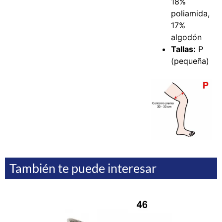
18%
poliamida,
17%
algodón
Tallas:
P
(pequeña)
También te puede interesar