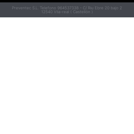
Preventec S.L. Telefono 964537338 - C/ Riu Ebre 20 bajo 2
12540 Vila-real ( Castellón )