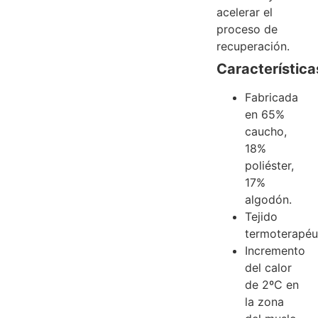
acelerar el
proceso de
recuperación.
Característica
Fabricada
en 65%
caucho,
18%
poliéster,
17%
algodón.
Tejido
termoterapéu
Incremento
del calor
de 2ºC en
la zona