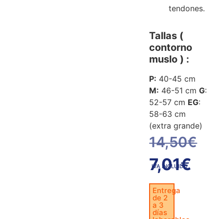
tendones.
Tallas (
contorno
muslo ) :
P:
40-45 cm
M:
46-51 cm
G
:
52-57 cm
EG
:
58-63 cm
(extra grande)
14,50
€
7,01
€
IVA INCLUIDO
Entrega
de 2
a 3
días