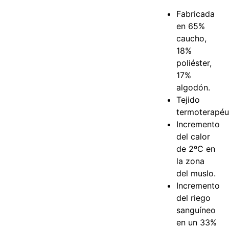
Fabricada
en 65%
caucho,
18%
poliéster,
17%
algodón.
Tejido
termoterapéu
Incremento
del calor
de 2ºC en
la zona
del muslo.
Incremento
del riego
sanguíneo
en un 33%