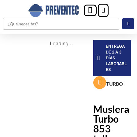
Loading...
ENTREGA
DE 2 A 3
DÍAS
LABORABL
ES
TURBO
Muslera
Turbo
853