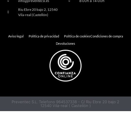
info@preventecsl.es
8:00h a 14:00h
Riu Ebre 20 bajo 2, 12540
Vila-real (Castellón)
Aviso legal
Política de privacidad
Política de cookies
Condiciones de compra
Devoluciones
Preventec S.L. Telefono 964537338 - C/ Riu Ebre 20 bajo 2
12540 Vila-real ( Castellón )