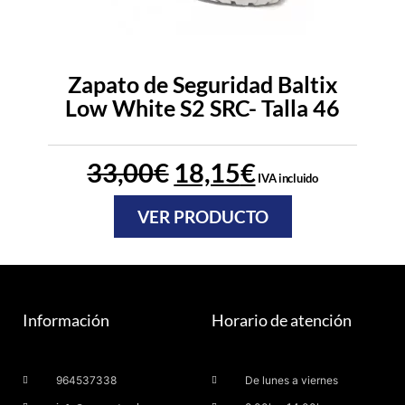
Zapato de Seguridad Baltix
Low White S2 SRC- Talla 46
33,00
€
18,15
€
IVA incluido
VER PRODUCTO
Información
Horario de atención
964537338
De lunes a viernes