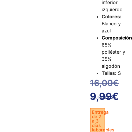
inferior
izquierdo
Colores:
Blanco y
azul
Composición
65%
poliéster y
35%
algodón
Tallas:
S
16,00
€
9,99
€
IVA INCLUIDO
Entrega
de 2
a 3
días
laborables