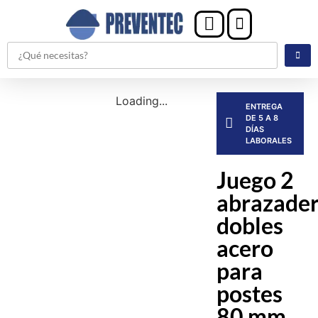
Loading...
ENTREGA
DE 5 A 8
DÍAS
LABORALES
Juego 2
abrazade
dobles
acero
para
postes
80 mm