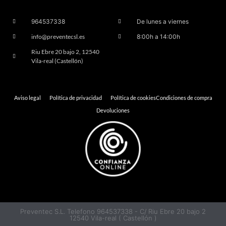
964537338
De lunes a viernes
info@preventecsl.es
8:00h a 14:00h
Riu Ebre 20 bajo 2, 12540
Vila-real (Castellón)
Aviso legal
Política de privacidad
Política de cookies
Condiciones de compra
Devoluciones
Preventec S.L. Telefono 964537338 - C/ Riu Ebre 20 bajo 2
12540 Vila-real ( Castellón )