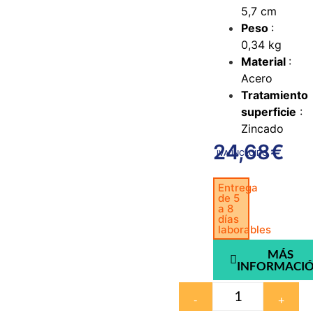
5,7 cm
Peso
:
0,34 kg
Material
:
Acero
Tratamiento
superficie
:
Zincado
24,68
€
IVA INCLUIDO
Entrega
de 5
a 8
días
laborables
MÁS
INFORMACI
-
+