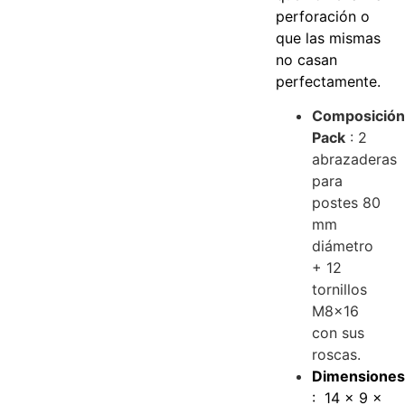
perforación o
que las mismas
no casan
perfectamente.
Composició
Pack
: 2
abrazaderas
para
postes 80
mm
diámetro
+ 12
tornillos
M8x16
con sus
roscas.
Dimensione
: 14 x 9 x