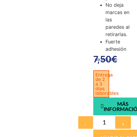
No deja
marcas en
las
paredes al
retirarlas.
Fuerte
adhesión
7,50
€
IVA INCLUIDO
Entrega
de 2
a 3
días
laborables
MÁS
INFORMACI
-
+