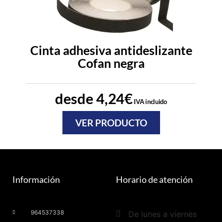
Cinta adhesiva antideslizante
Cofan negra
desde
4,24
€
IVA incluido
VER PRODUCTO
Información
Horario de atención
964537338
De lunes a viernes