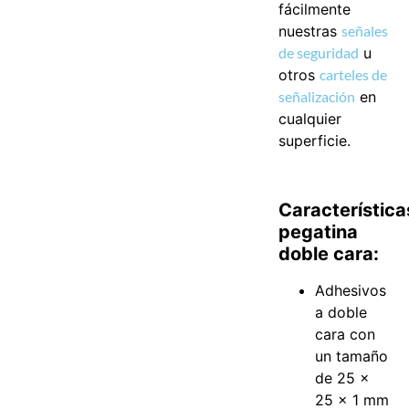
fácilmente
nuestras
señales
de seguridad
u
otros
carteles de
señalización
en
cualquier
superficie.
Característica
pegatina
doble cara:
Adhesivos
a doble
cara con
un tamaño
de 25 x
25 x 1 mm