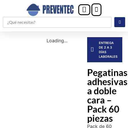
Loading...
ENTREGA
DE 2 A 3
DÍAS
LABORALES
Pegatinas
adhesivas
a doble
cara –
Pack 60
piezas
Pack de 60