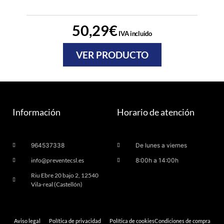
50,29
€
IVA incluido
VER PRODUCTO
Información
Horario de atención
964537338
De lunes a viernes
info@preventecsl.es
8:00h a 14:00h
Riu Ebre 20 bajo 2, 12540
Vila-real (Castellón)
Aviso legal
Política de privacidad
Política de cookies
Condiciones de compra