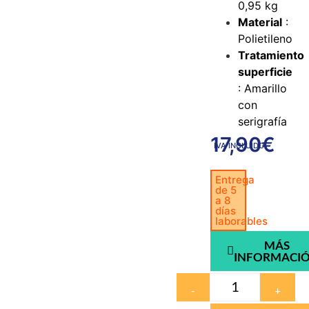
0,95 kg
Material
:
Polietileno
Tratamiento
superficie
: Amarillo
con
serigrafía
17,90
€
IVA INCLUIDO
Entrega
de 5
a 8
días
laborables
MÁS
INFORMACI
-
+