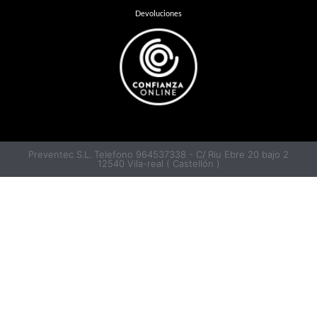
Devoluciones
Preventec S.L. Telefono 964537338 - C/ Riu Ebre 20 bajo 2
12540 Vila-real ( Castellón )