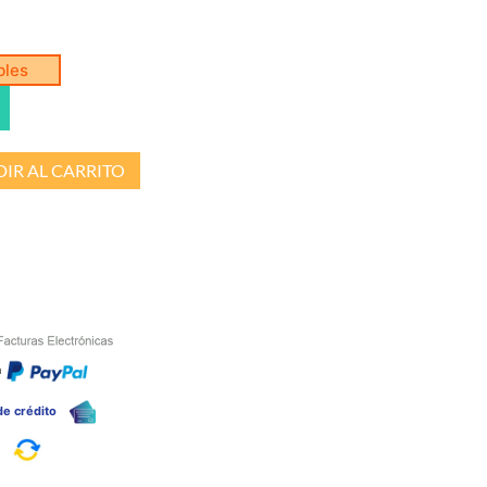
bles
IR AL CARRITO
n
 de crédito
a