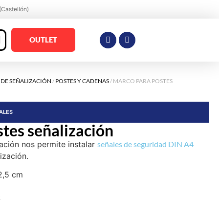
(Castellón)
OUTLET
 DE SEÑALIZACIÓN
/
POSTES Y CADENAS
/ MARCO PARA POSTES
RALES
tes señalización
ación nos permite instalar
señales de seguridad DIN A4
ización.
2,5 cm
S