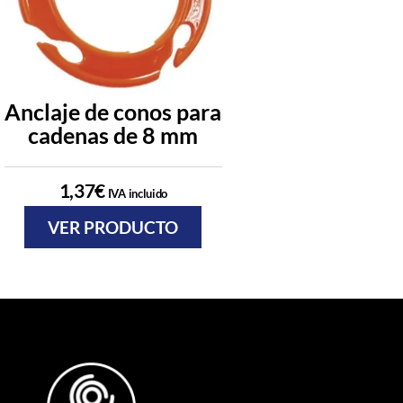
Anclaje de conos para
Marco para 
cadenas de 8 mm
señalizac
1,37
€
16,88
€
IVA incluido
IVA inc
VER PRODUCTO
VER PRODU