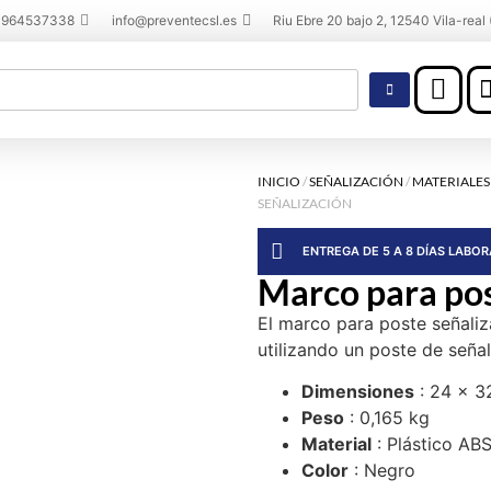
 964537338
info@preventecsl.es
Riu Ebre 20 bajo 2, 12540 Vila-real 
INICIO
/
SEÑALIZACIÓN
/
MATERIALES
SEÑALIZACIÓN
ENTREGA DE 5 A 8 DÍAS LABO
Marco para pos
El marco para poste señaliz
utilizando un poste de señal
Dimensiones
: 24 x 3
Peso
: 0,165 kg
Material
: Plástico AB
Color
: Negro