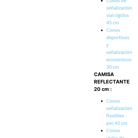
Conos de
señalización
vial rígidos
45 cm
Conos
deportivos
y
señalización
económicos
30 cm
CAMISA
REFLECTANTE
20 cm :
Conos
señalización
flexibles
pvc 45 cm
Conos
viales de