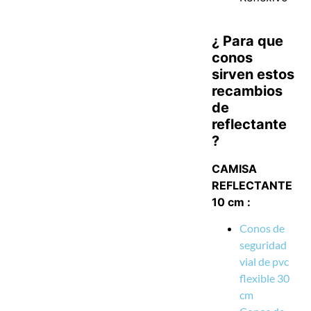
¿ Para que
conos
sirven estos
recambios
de
reflectante
?
CAMISA
REFLECTANTE
10 cm :
Conos de
seguridad
vial de pvc
flexible 30
cm