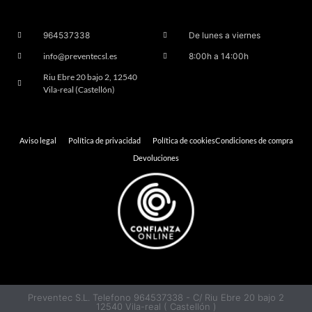
964537338
De lunes a viernes
info@preventecsl.es
8:00h a 14:00h
Riu Ebre 20 bajo 2, 12540
Vila-real (Castellón)
Aviso legal
Política de privacidad
Política de cookies
Condiciones de compra
Devoluciones
Preventec S.L. Telefono 964537338 - C/ Riu Ebre 20 bajo 2
12540 Vila-real ( Castellón )