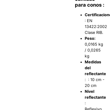
para conos :
Certificacio
: EN
13422:2002
Clase RIB.
Peso:
0,0165 kg
/ 0,0265
kg
Medidas
del
reflectante
: : 10 cm -
20 cm
Nivel
reflectante
:
Reflexivo