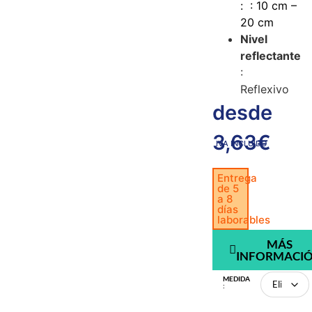
: : 10 cm –
20 cm
Nivel
reflectante
:
Reflexivo
desde
3,63
€
IVA INCLUIDO
Entrega
de 5
a 8
días
laborables
MÁS
INFORMACI
MEDIDA
: