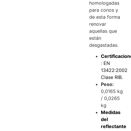
homologadas
para conos y
de esta forma
renovar
aquellas que
están
desgastadas.
Certificacio
: EN
13422:2002
Clase RIB.
Peso:
0,0165 kg
/ 0,0265
kg
Medidas
del
reflectante