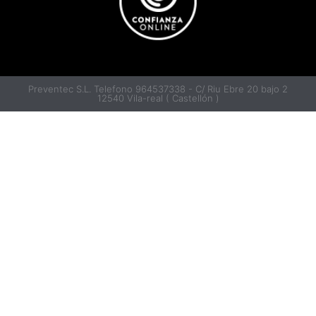
Preventec S.L. Telefono 964537338 - C/ Riu Ebre 20 bajo 2
12540 Vila-real ( Castellón )