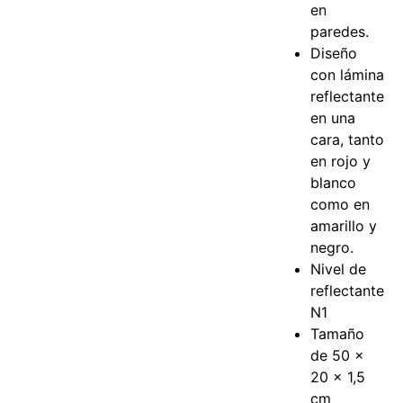
en
paredes.
Diseño
con lámina
reflectante
en una
cara, tanto
en rojo y
blanco
como en
amarillo y
negro.
Nivel de
reflectante
N1
Tamaño
de 50 x
20 x 1,5
cm