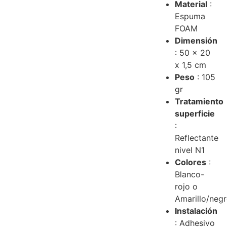
Material
:
Espuma
FOAM
Dimensión
: 50 x 20
x 1,5 cm
Peso
: 105
gr
Tratamiento
superficie
:
Reflectante
nivel N1
Colores
:
Blanco-
rojo o
Amarillo/neg
Instalación
: Adhesivo