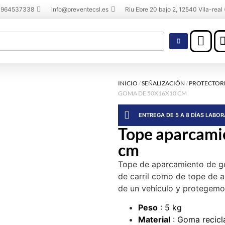
 964537338
info@preventecsl.es
Riu Ebre 20 bajo 2, 12540 Vila-real 
INICIO
/
SEÑALIZACIÓN
/
PROTECTOR
GOMA DE 50X16X10 CM
ENTREGA DE 5 A 8 DÍAS LABO
Tope aparcami
cm
Tope de aparcamiento de go
de carril como de tope de 
de un vehículo y protegemos
Peso
: 5 kg
Material
: Goma recicl