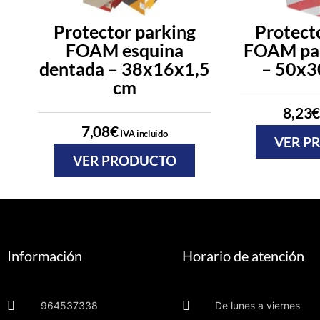
Protector parking
Protect
FOAM esquina
FOAM par
dentada – 38x16x1,5
– 50x3
cm
8,23
€
7,08
€
IVA incluido
VER P
VER PRODUCTO
Información
Horario de atención
964537338
De lunes a viernes