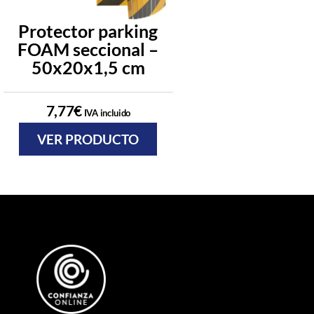
Protector parking
Protector p
FOAM seccional –
FOAM seccio
50x20x1,5 cm
38x16x1,
7,77
€
5,87
€
IVA incluido
IVA incl
VER PRODUCTO
VER PRODU