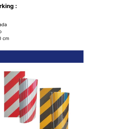
rking :
ada
o
0 cm