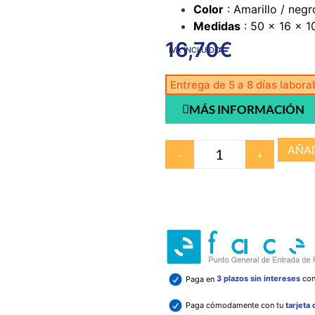
Color
: Amarillo / negr
Medidas
: 50 x 16 x 1
16,70
€
IVA INCLUIDO
Entrega de 5 a 8 días labora
MÁS INFORMACIÓN
AÑAD
-
+
Paga en
3 plazos sin intereses
co
Paga cómodamente con tu
tarjeta