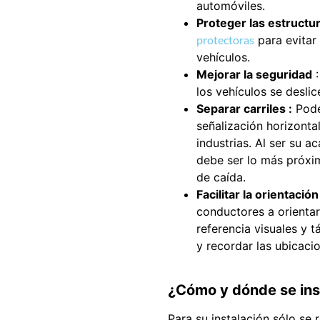
automóviles.
Proteger las estructur
protectoras
para evitar 
vehículos.
Mejorar la seguridad
:
los vehículos se desli
Separar carriles :
Pode
señalización horizonta
industrias. Al ser su 
debe ser lo más próxim
de caída.
Facilitar la orientación
conductores a orientar
referencia visuales y t
y recordar las ubicaci
¿Cómo y dónde se ins
Para su instalación sólo se