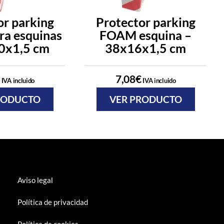
or parking
Protector parking
a esquinas
FOAM esquina –
0x1,5 cm
38x16x1,5 cm
7,08
€
IVA incluido
IVA incluido
RODUCTO
VER PRODUCTO
Aviso legal
Política de privacidad