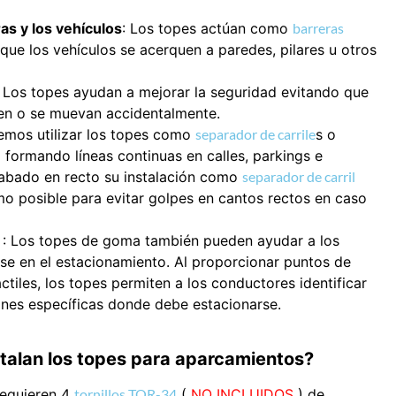
as y los vehículos
: Los topes actúan como
barreras
que los vehículos se acerquen a paredes, pilares u otros
 Los topes ayudan a mejorar la seguridad evitando que
cen o se muevan accidentalmente.
mos utilizar los topes como
separador de carrile
s o
l formando líneas continuas en calles, parkings e
acabado en recto su instalación como
separador de carril
o posible para evitar golpes en cantos rectos en caso
: Los topes de goma también pueden ayudar a los
se en el estacionamiento. Al proporcionar puntos de
áctiles, los topes permiten a los conductores identificar
ones específicas donde debe estacionarse.
talan los topes para aparcamientos?
 requieren 4
tornillos TOR-34
(
NO INCLUIDOS
) de