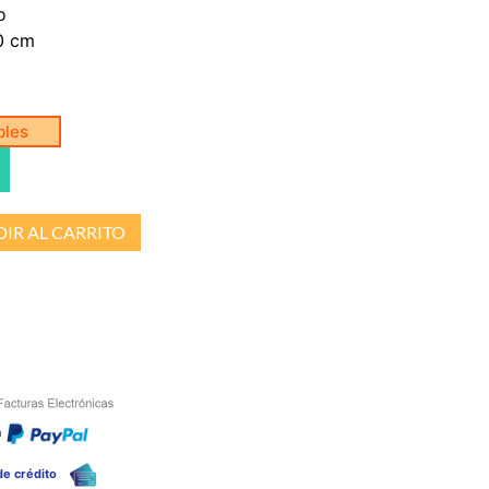
o
0 cm
bles
IR AL CARRITO
n
 de crédito