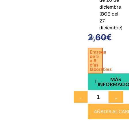
de 26 de
diciembre
(BOE del
27
diciembre)
2,60
€
IVA INCLUIDO
Entrega
de 5
a 8
días
laborables
MÁS
INFORMACI
-
+
AÑADIR AL CAR