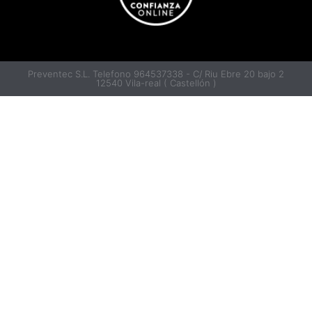
Preventec S.L. Telefono 964537338 - C/ Riu Ebre 20 bajo 2
12540 Vila-real ( Castellón )