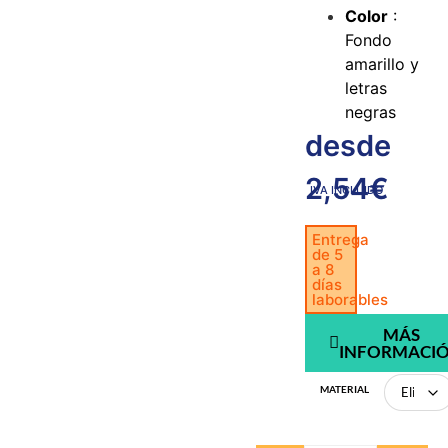
Color
:
Fondo
amarillo y
letras
negras
desde
2,54
€
IVA INCLUIDO
Entrega
de 5
a 8
días
laborables
MÁS
INFORMACI
MATERIAL