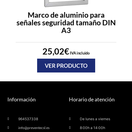
Marco de aluminio para
señales seguridad tamaño DIN
A3
25,02
€
IVA incluido
VER PRODUCTO
Información
Horario de atención
964537338
De lunes a viernes
info@preventecsl.es
8:00h a 14:00h