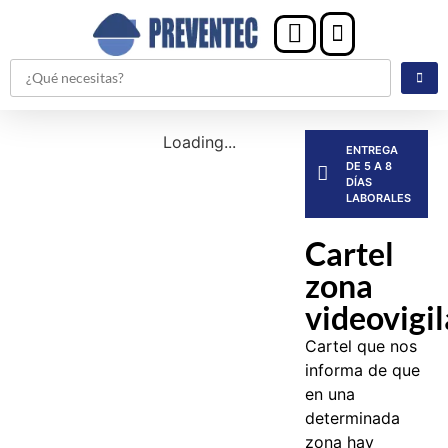
Loading...
ENTREGA
DE 5 A 8
DÍAS
LABORALES
Cartel
zona
videovigi
Cartel que nos
informa de que
en una
determinada
zona hay