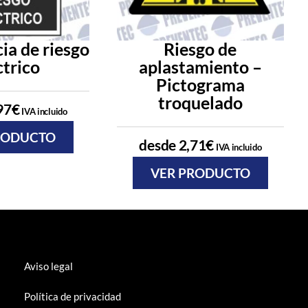
ia de riesgo
Riesgo de
ctrico
aplastamiento –
Pictograma
troquelado
97
€
IVA incluido
RODUCTO
desde
2,71
€
IVA incluido
VER PRODUCTO
Aviso legal
Política de privacidad