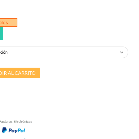
bles
IR AL CARRITO
n