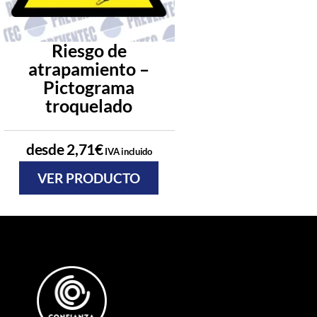
Riesgo de
Carteles ri
atrapamiento –
eléctrico
Pictograma
Pictogra
troquelado
troquela
desde
2,71
€
desde
2,71
€
IVA incluido
IVA
VER PRODUCTO
VER PRODU