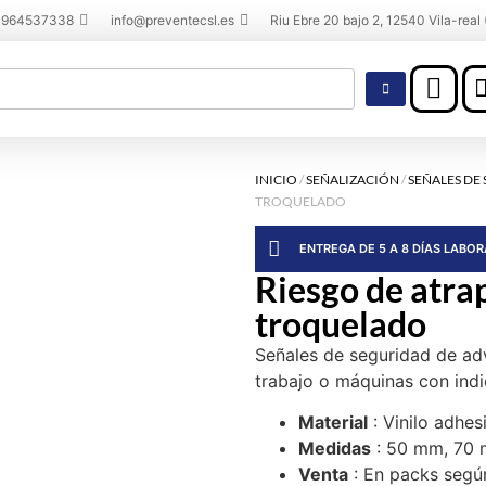
 964537338
info@preventecsl.es
Riu Ebre 20 bajo 2, 12540 Vila-real 
INICIO
/
SEÑALIZACIÓN
/
SEÑALES DE
TROQUELADO
ENTREGA DE 5 A 8 DÍAS LABO
Riesgo de atr
troquelado
Señales de seguridad de ad
trabajo o máquinas con indi
Material
: Vinilo adhes
Medidas
: 50 mm, 70
Venta
: En packs segú