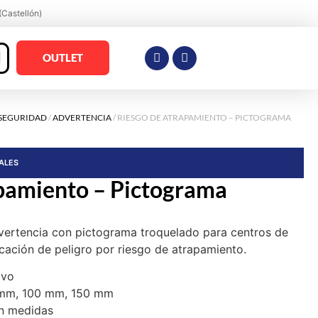
(Castellón)
OUTLET
 SEGURIDAD
/
ADVERTENCIA
/ RIESGO DE ATRAPAMIENTO – PICTOGRAMA
RALES
apamiento – Pictograma
vertencia con pictograma troquelado para centros de
cación de peligro por riesgo de atrapamiento.
ivo
 mm, 100 mm, 150 mm
n medidas