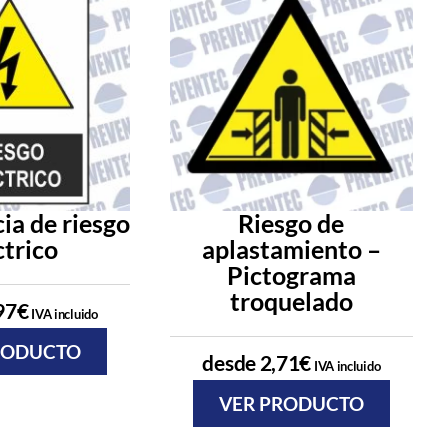
ia de riesgo
Riesgo de
ctrico
aplastamiento –
Pictograma
troquelado
97
€
IVA incluido
RODUCTO
desde
2,71
€
IVA incluido
VER PRODUCTO