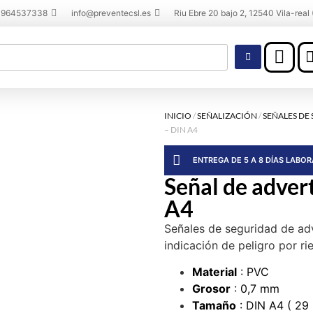
 964537338
info@preventecsl.es
Riu Ebre 20 bajo 2, 12540 Vila-real 
INICIO
/
SEÑALIZACIÓN
/
SEÑALES DE
– DIN A4
ENTREGA DE 5 A 8 DÍAS LABO
Señal de adver
A4
Señales de seguridad de ad
indicación de peligro por ri
Material
: PVC
Grosor
: 0,7 mm
Tamaño
: DIN A4 ( 29