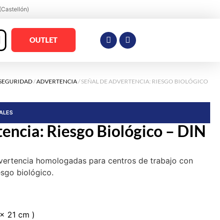
(Castellón)
OUTLET
 SEGURIDAD
/
ADVERTENCIA
/ SEÑAL DE ADVERTENCIA: RIESGO BIOLÓGICO
RALES
tencia: Riesgo Biológico – DIN
vertencia homologadas para centros de trabajo con
esgo biológico.
 x 21 cm )