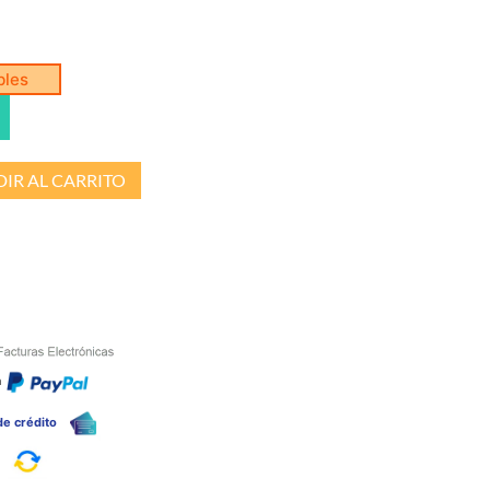
bles
IR AL CARRITO
n
 de crédito
a