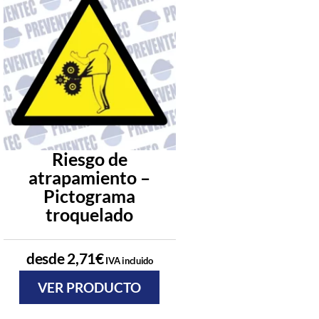
Riesgo de
Carteles ri
atrapamiento –
eléctrico
Pictograma
Pictogra
troquelado
troquela
desde
2,71
€
desde
2,71
€
IVA incluido
IVA
VER PRODUCTO
VER PRODU