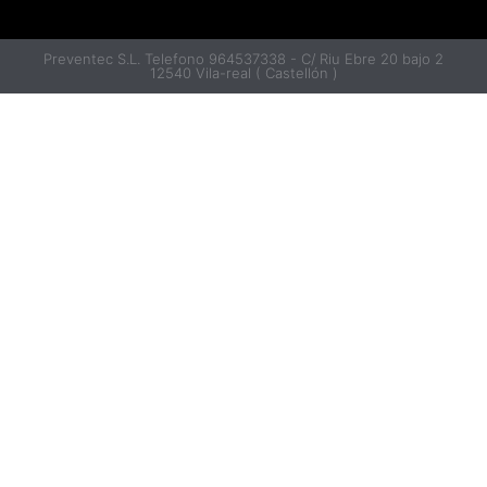
Preventec S.L. Telefono 964537338 - C/ Riu Ebre 20 bajo 2
12540 Vila-real ( Castellón )