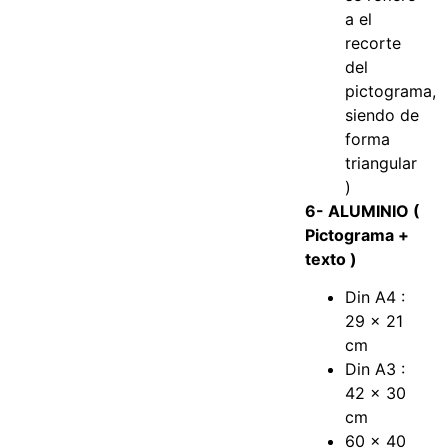
a el
recorte
del
pictograma,
siendo de
forma
triangular
)
6- ALUMINIO (
Pictograma +
texto )
Din A4 :
29 x 21
cm
Din A3 :
42 x 30
cm
60 x 40