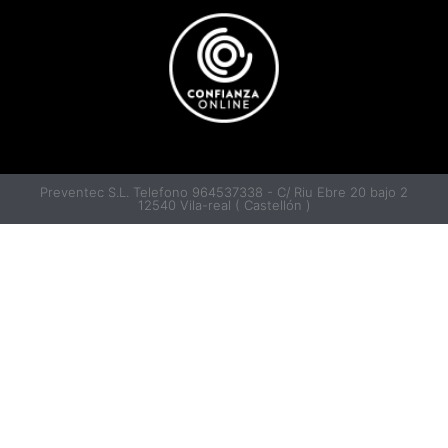
Preventec S.L. Telefono 964537338 - C/ Riu Ebre 20 bajo 2
12540 Vila-real ( Castellón )