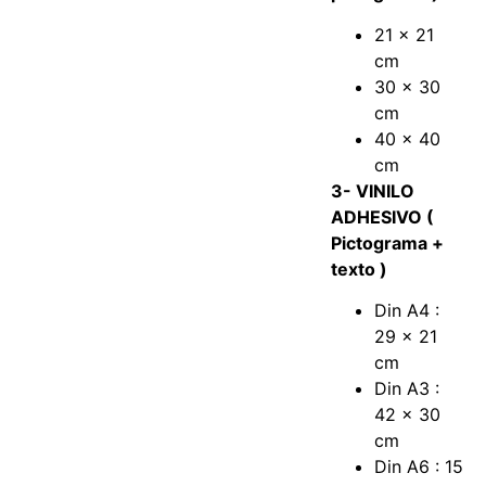
21 x 21
cm
30 x 30
cm
40 x 40
cm
3- VINILO
ADHESIVO (
Pictograma +
texto )
Din A4 :
29 x 21
cm
Din A3 :
42 x 30
cm
Din A6 : 15