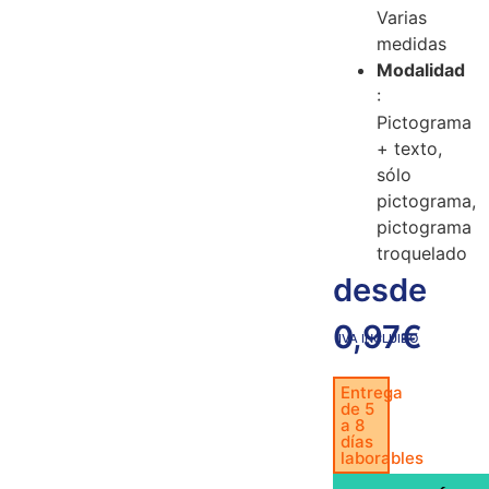
Varias
medidas
Modalidad
:
Pictograma
+ texto,
sólo
pictograma,
pictograma
troquelado
desde
0,97
€
IVA INCLUIDO
Entrega
de 5
a 8
días
laborables