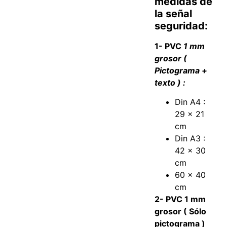
medidas de
la señal
seguridad:
1- PVC
1 mm
grosor (
Pictograma +
texto ) :
Din A4 :
29 x 21
cm
Din A3 :
42 x 30
cm
60 x 40
cm
2- PVC 1 mm
grosor ( Sólo
pictograma )