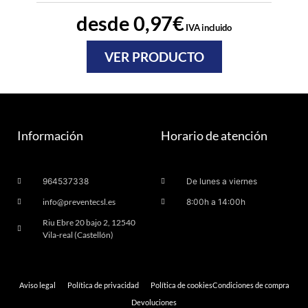
desde
0,97
€
IVA incluido
VER PRODUCTO
Información
Horario de atención
964537338
De lunes a viernes
info@preventecsl.es
8:00h a 14:00h
Riu Ebre 20 bajo 2, 12540
Vila-real (Castellón)
Aviso legal
Política de privacidad
Política de cookies
Condiciones de compra
Devoluciones