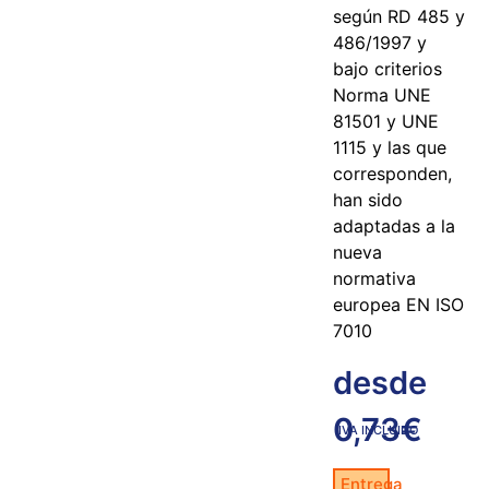
según RD 485 y
486/1997 y
bajo criterios
Norma UNE
81501 y UNE
1115 y las que
corresponden,
han sido
adaptadas a la
nueva
normativa
europea EN ISO
7010
desde
0,73
€
IVA INCLUIDO
Entrega