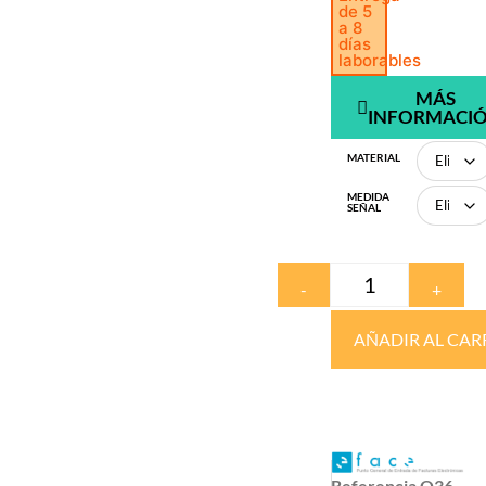
de 5
a 8
días
laborables
MÁS
INFORMACI
MATERIAL
MEDIDA
SEÑAL
-
+
AÑADIR AL CAR
Referencia
O36