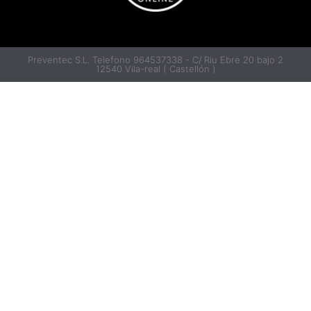
Preventec S.L. Telefono 964537338 - C/ Riu Ebre 20 bajo 2
12540 Vila-real ( Castellón )