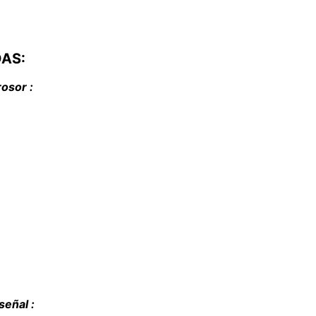
DAS:
osor :
señal :