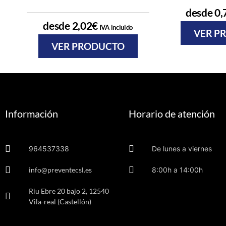
desde
0,
desde
2,02
€
IVA incluido
VER P
VER PRODUCTO
Información
Horario de atención
964537338
De lunes a viernes
info@preventecsl.es
8:00h a 14:00h
Riu Ebre 20 bajo 2, 12540
Vila-real (Castellón)