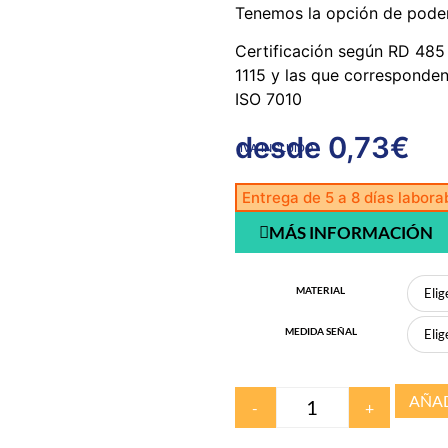
Tenemos la opción de poder 
Certificación según RD 485
1115 y las que corresponde
ISO 7010
desde
0,73
€
IVA INCLUIDO
Entrega de 5 a 8 días labora
MÁS INFORMACIÓN
MATERIAL
MEDIDA SEÑAL
AÑAD
-
+