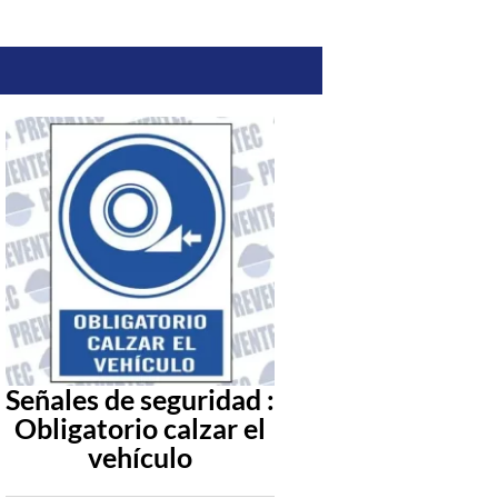
Señales de seguridad :
Uso obligato
Obligatorio calzar el
mandil met
vehículo
cuando se de