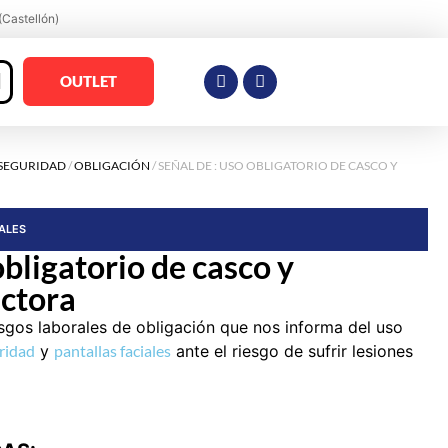
(Castellón)
OUTLET
 SEGURIDAD
/
OBLIGACIÓN
/ SEÑAL DE : USO OBLIGATORIO DE CASCO Y
RALES
obligatorio de casco y
ectora
sgos laborales de obligación que nos informa del uso
ridad
y
pantallas faciales
ante el riesgo de sufrir lesiones