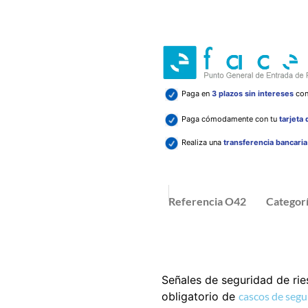
Paga en
3 plazos sin intereses
co
Paga cómodamente con tu
tarjeta
Realiza una
transferencia bancari
Referencia
O42
Categor
Señales de seguridad de rie
obligatorio de
cascos de segu