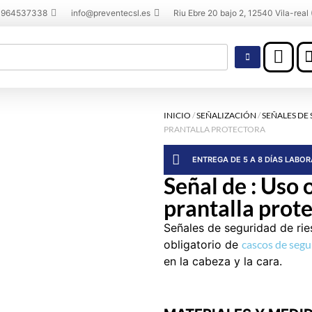
 964537338
info@preventecsl.es
Riu Ebre 20 bajo 2, 12540 Vila-real 
INICIO
/
SEÑALIZACIÓN
/
SEÑALES DE
PRANTALLA PROTECTORA
ENTREGA DE 5 A 8 DÍAS LABO
Señal de : Uso 
prantalla prot
Señales de seguridad de rie
obligatorio de
cascos de segu
en la cabeza y la cara.