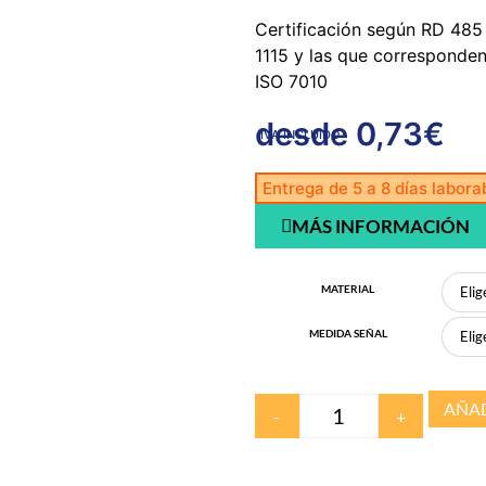
Certificación según RD 485
1115 y las que corresponde
ISO 7010
desde
0,73
€
IVA INCLUIDO
Entrega de 5 a 8 días labora
MÁS INFORMACIÓN
MATERIAL
MEDIDA SEÑAL
AÑAD
-
+