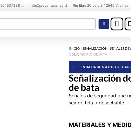
 964537338
info@preventecsl.es
Riu Ebre 20 bajo 2, 12540 Vila-real 
INICIO
/
SEÑALIZACIÓN
/
SEÑALES DE
OBLIGATORIO DE BATA
ENTREGA DE 5 A 8 DÍAS LABO
Señalización de
de bata
Señales de seguridad que no
sea de tela o desechable.
MATERIALES Y MEDI