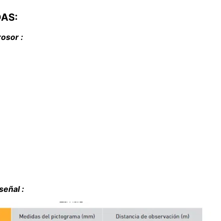
DAS:
osor :
señal :