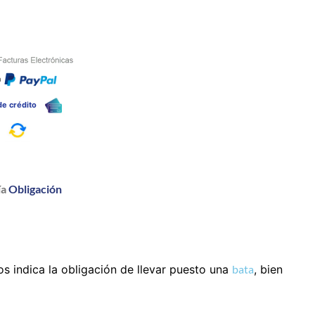
n
 de crédito
a
ía
Obligación
s indica la obligación de llevar puesto una
bata
, bien