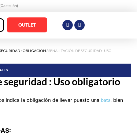
(Castellón)
OUTLET
 SEGURIDAD
/
OBLIGACIÓN
/ SEÑALIZACIÓN DE SEGURIDAD : USO
RALES
 seguridad : Uso obligatorio
s indica la obligación de llevar puesto una
bata
, bien
DAS: