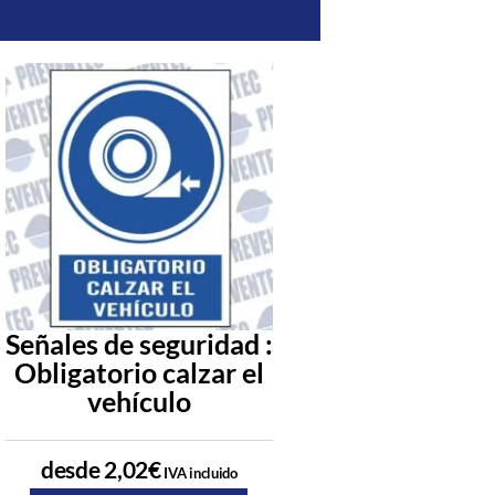
Señales de seguridad :
Uso obligato
Obligatorio calzar el
mandil met
vehículo
cuando se de
desde
2,02
€
desde
0,73
€
IVA incluido
IVA