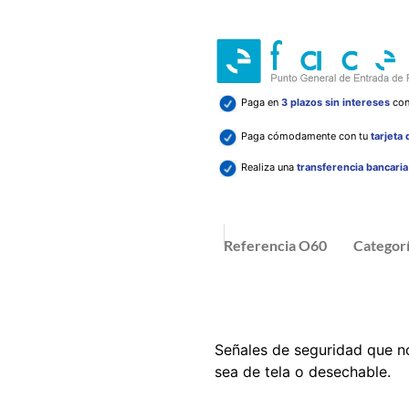
Paga en
3 plazos sin intereses
co
Paga cómodamente con tu
tarjeta
Realiza una
transferencia bancari
Referencia
O60
Categor
Señales de seguridad que no
sea de tela o desechable.