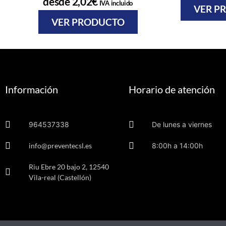
desde
2,02
€
IVA incluido
VER P
VER PRODUCTO
Información
Horario de atención
964537338
De lunes a viernes
info@preventecsl.es
8:00h a 14:00h
Riu Ebre 20 bajo 2, 12540
Vila-real (Castellón)