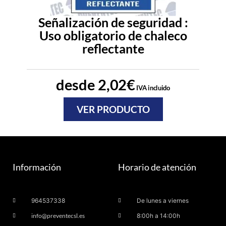
Señalización de seguridad :
Uso obligatorio de chaleco
reflectante
desde
2,02
€
IVA incluido
VER PRODUCTO
Información
Horario de atención
964537338
De lunes a viernes
info@preventecsl.es
8:00h a 14:00h