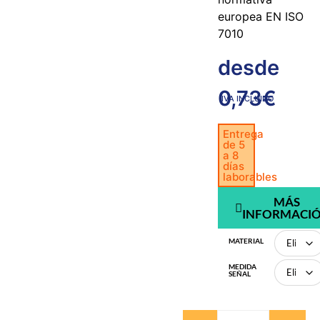
europea EN ISO
7010
desde
0,73
€
IVA INCLUIDO
Entrega
de 5
a 8
días
laborables
MÁS
INFORMACI
MATERIAL
MEDIDA
SEÑAL