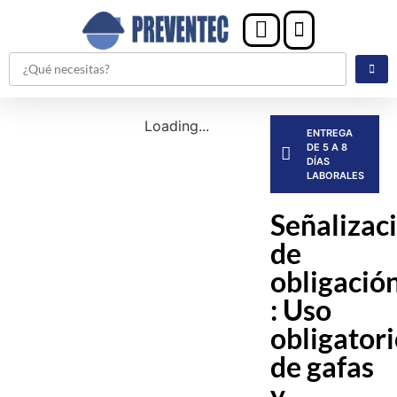
Loading...
ENTREGA
DE 5 A 8
DÍAS
LABORALES
Señalizac
de
obligació
: Uso
obligator
de gafas
y